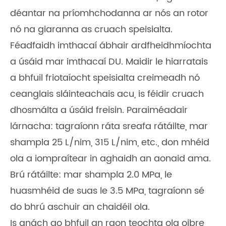
déantar na príomhchodanna ar nós an rotor
nó na giaranna as cruach speisialta.
Féadfaidh imthacaí ábhair ardfheidhmíochta
a úsáid mar imthacaí DU. Maidir le hiarratais
a bhfuil friotaíocht speisialta creimeadh nó
ceanglais sláinteachais acu, is féidir cruach
dhosmálta a úsáid freisin. Paraiméadair
lárnacha: tagraíonn ráta sreafa rátáilte, mar
shampla 25 L/nim, 315 L/nim, etc., don mhéid
ola a iompraítear in aghaidh an aonaid ama.
Brú rátáilte: mar shampla 2.0 MPa, le
huasmhéid de suas le 3.5 MPa, tagraíonn sé
do bhrú aschuir an chaidéil ola.
Is gnách go bhfuil an raon teochta ola oibre