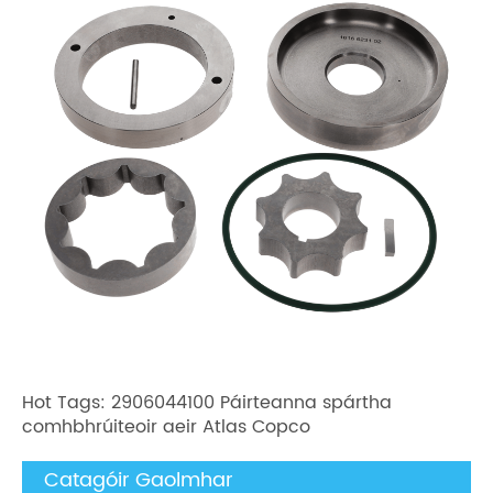
Hot Tags: 2906044100 Páirteanna spártha
comhbhrúiteoir aeir Atlas Copco
Catagóir Gaolmhar