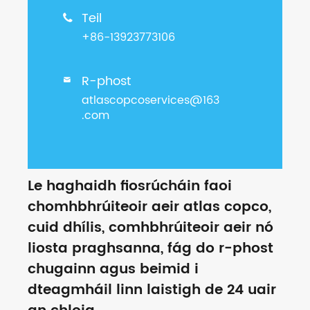
Teil

+86-13923773106
R-phost

atlascopcoservices@163
.com
Le haghaidh fiosrúcháin faoi
chomhbhrúiteoir aeir atlas copco,
cuid dhílis, comhbhrúiteoir aeir nó
liosta praghsanna, fág do r-phost
chugainn agus beimid i
dteagmháil linn laistigh de 24 uair