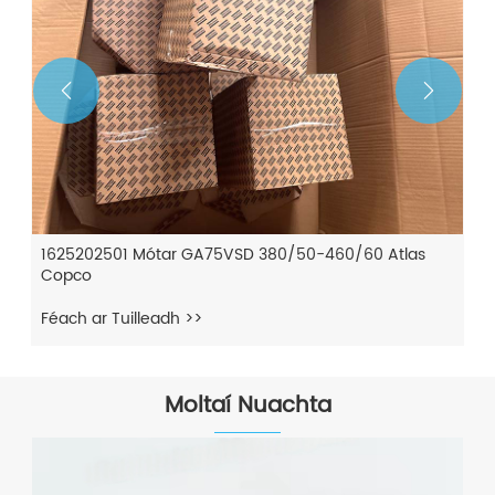


1625202501 Mótar GA75VSD 380/50-460/60 Atlas
Copco
Féach ar Tuilleadh >>
Moltaí Nuachta