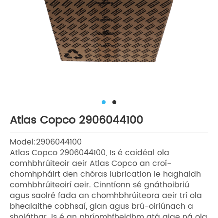
Atlas Copco 2906044100
Model:2906044100
Atlas Copco 2906044100, Is é caidéal ola
comhbhrúiteoir aeir Atlas Copco an croí-
chomhpháirt den chóras lubrication le haghaidh
comhbhrúiteoirí aeir. Cinntíonn sé gnáthoibriú
agus saolré fada an chomhbhrúiteora aeir trí ola
bhealaithe cobhsaí, glan agus brú-oiriúnach a
sholáthar. Is é an phríomhfheidhm atá aige ná ola