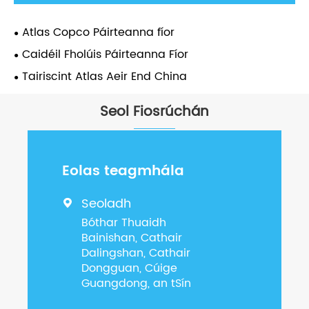
Atlas Copco Páirteanna fíor
Caidéil Fholúis Páirteanna Fíor
Tairiscint Atlas Aeir End China
Seol Fiosrúchán
Eolas teagmhála
Seoladh

Bóthar Thuaidh
Bainishan, Cathair
Dalingshan, Cathair
Dongguan, Cúige
Guangdong, an tSín