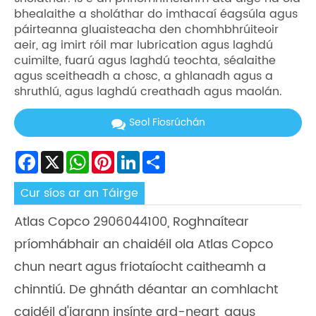
bhealaithe a sholáthar do imthacaí éagsúla agus
páirteanna gluaisteacha den chomhbhrúiteoir
aeir, ag imirt róil mar lubrication agus laghdú
cuimilte, fuarú agus laghdú teochta, séalaithe
agus sceitheadh ​​a chosc, a ghlanadh agus a
shruthlú, agus laghdú creathadh agus maolán.
Seol Fiosrúchán
Facebook
X
WhatsApp
Pinterest
LinkedIn
Share
Cur síos ar an Táirge
Atlas Copco 2906044100, Roghnaítear
príomhábhair an chaidéil ola Atlas Copco
chun neart agus friotaíocht caitheamh a
chinntiú. De ghnáth déantar an comhlacht
caidéil d'iarann ​​insínte ard-neart, agus