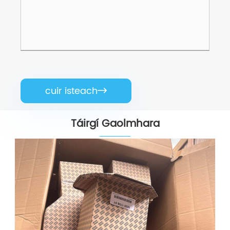
cuir isteach

Táirgí Gaolmhara