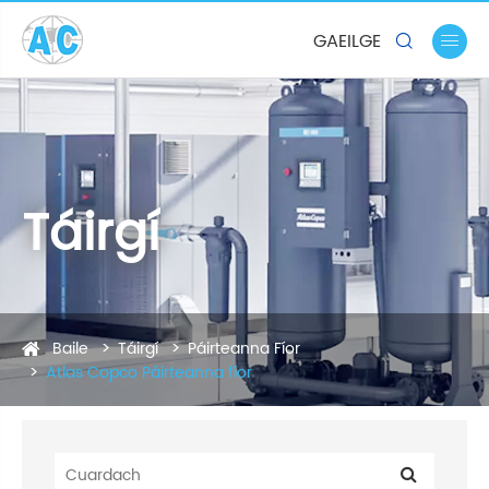
GAEILGE


Táirgí
Baile
Táirgí
Páirteanna Fíor
Atlas Copco Páirteanna fíor