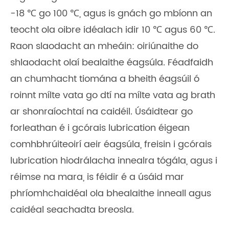
-18 ℃ go 100 ℃, agus is gnách go mbíonn an
teocht ola oibre idéalach idir 10 ℃ agus 60 ℃.
Raon slaodacht an mheáin: oiriúnaithe do
shlaodacht olaí bealaithe éagsúla. Féadfaidh
an chumhacht tiomána a bheith éagsúil ó
roinnt mílte vata go dtí na mílte vata ag brath
ar shonraíochtaí na caidéil. Úsáidtear go
forleathan é i gcórais lubrication éigean
comhbhrúiteoirí aeir éagsúla, freisin i gcórais
lubrication hiodrálacha innealra tógála, agus i
réimse na mara, is féidir é a úsáid mar
phríomhchaidéal ola bhealaithe inneall agus
caidéal seachadta breosla.