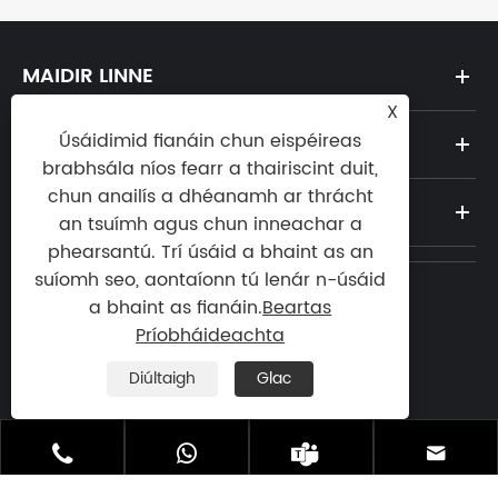
MAIDIR LINNE
X
Úsáidimid fianáin chun eispéireas
TÁIRGÍ
brabhsála níos fearr a thairiscint duit,
chun anailís a dhéanamh ar thrácht
NUACHT
an tsuímh agus chun inneachar a
phearsantú. Trí úsáid a bhaint as an
suíomh seo, aontaíonn tú lenár n-úsáid
a bhaint as fianáin.
Beartas
Teil:

Príobháideachta
+86-13923773106
Diúltaigh
Glac
R-phost:

atlascopcoservices@163.com




Seoladh: Bóthar Thuaidh Bainishan, Cathair
Dalingshan, Cathair Dongguan, Cúige
