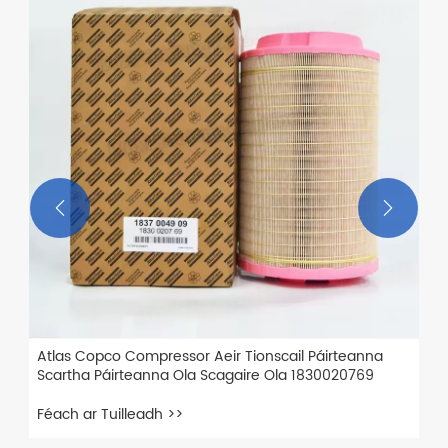


Atlas Copco Compressor Aeir Tionscail Páirteanna
Scartha Páirteanna Ola Scagaire Ola 1830020769
Féach ar Tuilleadh >>