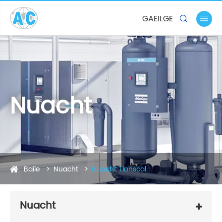
GAEILGE


Nuacht
Baile
Nuacht
Nuacht Tionscal
Nuacht