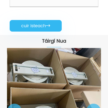
cuir isteach

Táirgí Nua
3002609530 Atlas Copco V5+ Kit Seirbhíse 600H
Féach ar Tuilleadh >>