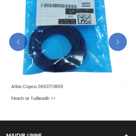


MAIDIR LINNE