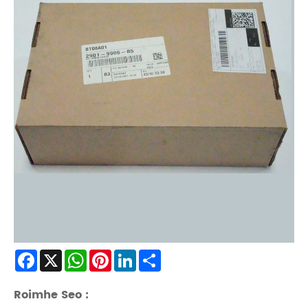
Facebook
X
WhatsApp
Pinterest
LinkedIn
Share
Roimhe Seo :