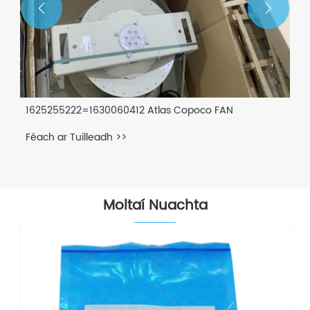


Moltaí Nuachta
1621875099 Atlas Copco
Féach ar Tuilleadh >>