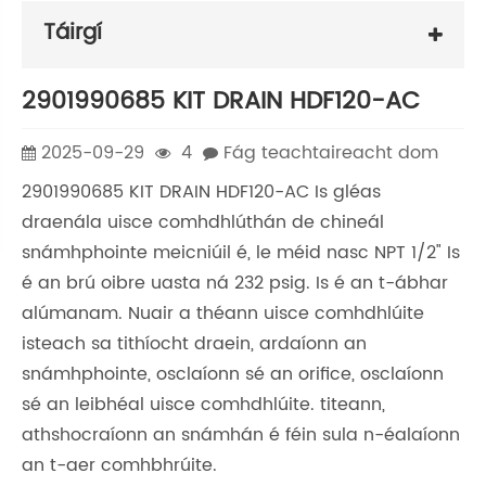
Táirgí
2901990685 KIT DRAIN HDF120-AC
2025-09-29
4
Fág teachtaireacht dom
2901990685 KIT DRAIN HDF120-AC Is gléas
draenála uisce comhdhlúthán de chineál
snámhphointe meicniúil é, le méid nasc NPT 1/2" Is
é an brú oibre uasta ná 232 psig. Is é an t-ábhar
alúmanam. Nuair a théann uisce comhdhlúite
isteach sa tithíocht draein, ardaíonn an
snámhphointe, osclaíonn sé an orifice, osclaíonn
sé an leibhéal uisce comhdhlúite. titeann,
athshocraíonn an snámhán é féin sula n-éalaíonn
an t-aer comhbhrúite.