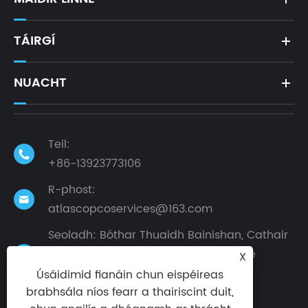
TÁIRGÍ
NUACHT
Teil:

+86-13923773106
R-phost:

atlascopcoservices@163.com
Seoladh: Bóthar Thuaidh Bainishan, Cathair
Dalingshan, Cathair Dongguan, Cúige
X

Guangdong, an tSín
Úsáidimid fianáin chun eispéireas
brabhsála níos fearr a thairiscint duit,