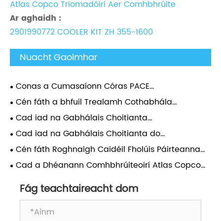
Atlas Copco Triomadóirí Aer Comhbhrúite
Ar aghaidh :
2901990772 COOLER KIT ZH 355-1600
Nuacht Gaolmhar
Conas a Cumasaíonn Córas PACE
Comhbhrúiteoirí Soghluaiste Atlas Copco
Cén fáth a bhfuil Trealamh Cothabhála
Coigeartuithe Brú Barra 0.1?
Accessories Comhbhrúiteoir Aeir Atlas
Cad iad na Gabhálais Choitianta
Riachtanach le haghaidh Feidhmíocht
Comhbhrúiteoir Aeir Atlas Riachtanacha agus Cén
Cad iad na Gabhálais Choitianta do
Fadtéarmach Comhbhrúiteoir?
Fáth a Bhfuil Tábhacht acu?
Chomhbhrúiteoirí Aeir Atlas?
Cén fáth Roghnaigh Caidéil Fholúis Páirteanna
Fíor le haghaidh Feidhmíochta Fadtéarmach?
Cad a Dhéanann Comhbhrúiteoirí Atlas Copco
Stationary an Rogha is Fearr le haghaidh
Feidhmchláir Thionsclaíoch?
Fág teachtaireacht dom