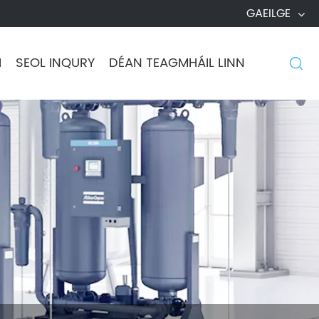
GAEILGE
H
SEOL INQURY
DÉAN TEAGMHÁIL LINN
