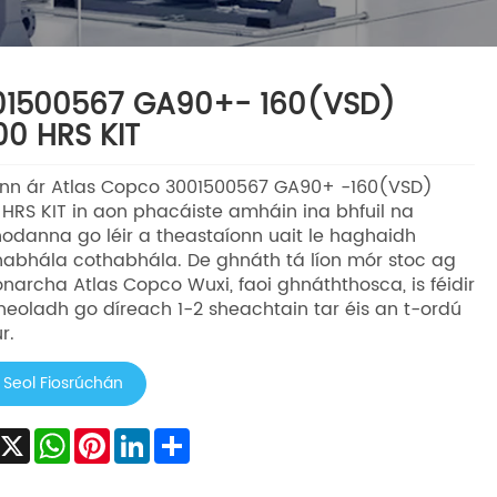
01500567 GA90+- 160(VSD)
0 HRS KIT
nn ár Atlas Copco 3001500567 GA90+ -160(VSD)
HRS KIT in aon phacáiste amháin ina bhfuil na
hodanna go léir a theastaíonn uait le haghaidh
habhála cothabhála. De ghnáth tá líon mór stoc ag
narcha Atlas Copco Wuxi, faoi ghnáththosca, is féidir
heoladh go díreach 1-2 sheachtain tar éis an t-ordú
r.
Seol Fiosrúchán
Facebook
X
WhatsApp
Pinterest
LinkedIn
Share