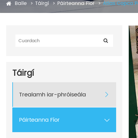
Baile
Táirgí
Páirteanna Fíor
Atlas Copco P
Táirgí
Trealamh iar-phróiseála

Páirteanna Fíor
