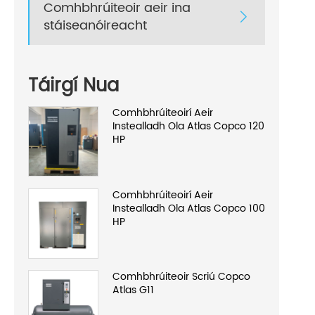
Comhbhrúiteoir aeir ina

stáiseanóireacht
Táirgí Nua
Comhbhrúiteoirí Aeir
Instealladh Ola Atlas Copco 120
HP
Comhbhrúiteoirí Aeir
Instealladh Ola Atlas Copco 100
HP
Comhbhrúiteoir Scriú Copco
Atlas G11