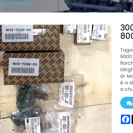
áirteanna fíor
30
800
Taga
8000 
fíorc
idirg
ár Mo
é a s
a chu