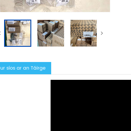
ur síos ar an Táirge