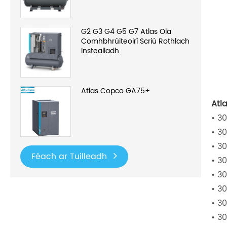
G2 G3 G4 G5 G7 Atlas Ola
Comhbhrúiteoirí Scriú Rothlach
Instealladh
Atlas Copco GA75+
Atl
• 3
• 3
• 3
Féach ar Tuilleadh
• 3
• 3
• 3
• 3
• 3