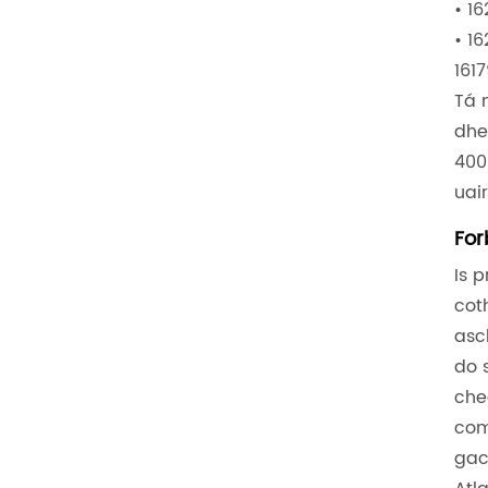
• 1
• 1
161
Tá 
dhe
400
uai
For
Is 
cot
asc
do 
che
com
gac