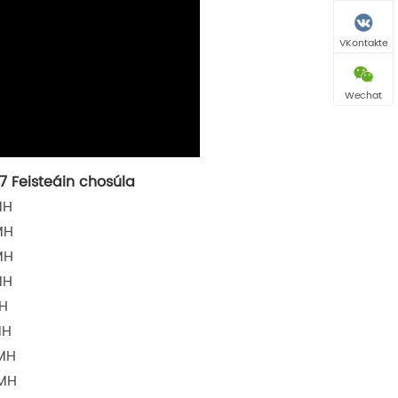
VKontakte
Wechat
 Feisteáin chosúla
MH
MH
MH
MH
MH
MH
AMH
AMH