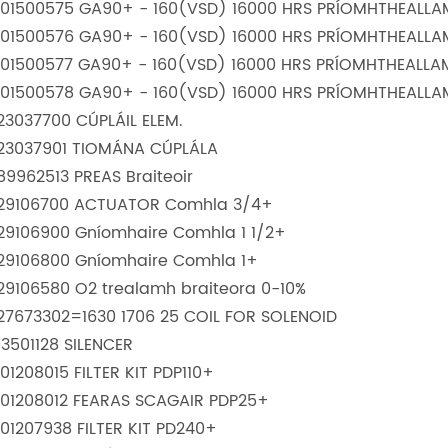
001500575 GA90+ - 160(VSD) 16000 HRS PRÍOMHTHEALL
001500576 GA90+ - 160(VSD) 16000 HRS PRÍOMHTHEALL
001500577 GA90+ - 160(VSD) 16000 HRS PRÍOMHTHEALL
001500578 GA90+ - 160(VSD) 16000 HRS PRÍOMHTHEALL
623037700 CÚPLÁIL ELEM.
623037901 TIOMÁNA CÚPLÁLA
089962513 PREAS Braiteoir
629106700 ACTUATOR Comhla 3/4+
629106900 Gníomhaire Comhla 1 1/2+
629106800 Gníomhaire Comhla 1+
629106580 O2 trealamh braiteora 0-10%
627673302=1630 1706 25 COIL FOR SOLENOID
03501128 SILENCER
901208015 FILTER KIT PDP110+
901208012 FEARAS SCAGAIR PDP25+
901207938 FILTER KIT PD240+