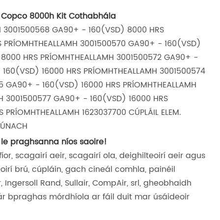
s Copco 8000h Kit Cothabhála
 3001500568 GA90+ - 160(VSD) 8000 HRS
S PRÍOMHTHEALLAMH 3001500570 GA90+ - 160(VSD)
 8000 HRS PRÍOMHTHEALLAMH 3001500572 GA90+ -
 160(VSD) 16000 HRS PRÍOMHTHEALLAMH 3001500574
5 GA90+ - 160(VSD) 16000 HRS PRÍOMHTHEALLAMH
 3001500577 GA90+ - 160(VSD) 16000 HRS
 PRÍOMHTHEALLAMH 1623037700 CÚPLÁIL ELEM.
HIÚNACH
le praghsanna níos saoire!
r, scagairí aeir, scagairí ola, deighilteoirí aeir agus
eoirí brú, cúpláin, gach cineál comhla, painéil
 Ingersoll Rand, Sullair, CompAir, srl, gheobhaidh
r bpraghas mórdhíola ar fáil duit mar úsáideoir