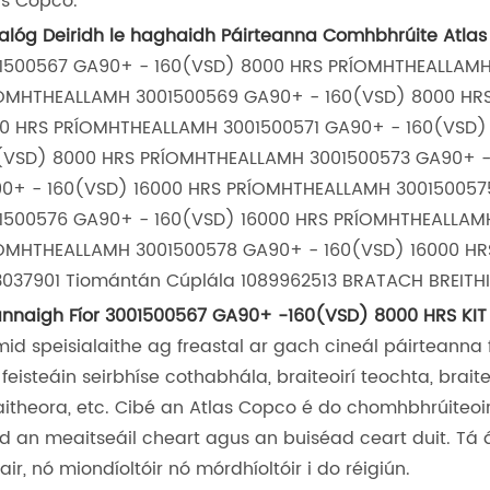
as Copco.
alóg Deiridh le haghaidh Páirteanna Comhbhrúite Atla
1500567 GA90+ - 160(VSD) 8000 HRS PRÍOMHTHEALLAMH
OMHTHEALLAMH 3001500569 GA90+ - 160(VSD) 8000 HR
0 HRS PRÍOMHTHEALLAMH 3001500571 GA90+ - 160(VSD)
(VSD) 8000 HRS PRÍOMHTHEALLAMH 3001500573 GA90+ -
0+ - 160(VSD) 16000 HRS PRÍOMHTHEALLAMH 300150057
1500576 GA90+ - 160(VSD) 16000 HRS PRÍOMHTHEALLAMH
OMHTHEALLAMH 3001500578 GA90+ - 160(VSD) 16000 HRS
3037901 Tiomántán Cúplála 1089962513 BRATACH BREIT
nnaigh Fíor 3001500567 GA90+ -160(VSD) 8000 HRS KIT 
mid speisialaithe ag freastal ar gach cineál páirteanna fío
, feisteáin seirbhíse cothabhála, braiteoirí teochta, brait
laitheora, etc. Cibé an Atlas Copco é do chomhbhrúiteoir,
d an meaitseáil cheart agus an buiséad ceart duit. Tá á
air, nó miondíoltóir nó mórdhíoltóir i do réigiún.