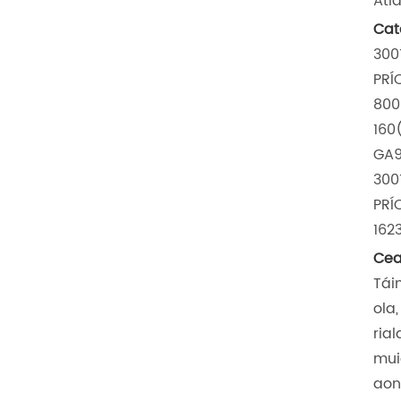
Atl
Cat
300
PRÍ
800
160
GA9
300
PRÍ
162
Cea
Tái
ola
ria
mui
aon