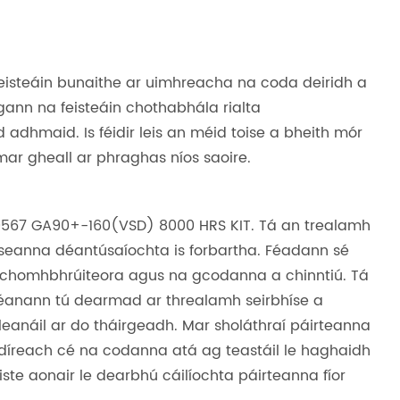
feisteáin bunaithe ar uimhreacha na coda deiridh a
agann na feisteáin chothabhála rialta
adhmaid. Is féidir leis an méid toise a bheith mór
 mar gheall ar phraghas níos saoire.
0567 GA90+-160(VSD) 8000 HRS KIT. Tá an trealamh
eanna déantúsaíochta is forbartha. Féadann sé
n chomhbhrúiteora agus na gcodanna a chinntiú. Tá
anann tú dearmad ar threalamh seirbhíse a
eanáil ar do tháirgeadh. Mar sholáthraí páirteanna
o díreach cé na codanna atá ag teastáil le haghaidh
ste aonair le dearbhú cáilíochta páirteanna fíor