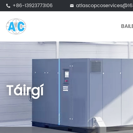
+86-13923773106
atlascopcoservices@1


BAIL
Táirgí