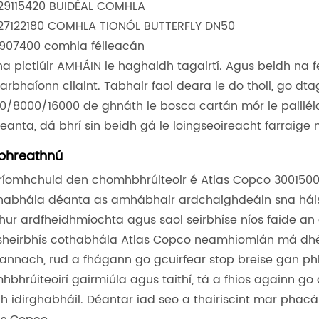
629115420 BUIDÉAL COMHLA
627122180 COMHLA TIONÓL BUTTERFLY DN50
7907400 comhla féileacán
na pictiúir AMHÁIN le haghaidh tagairtí. Agus beidh na 
arbhaíonn cliaint. Tabhair faoi deara le do thoil, go dt
0/8000/16000 de ghnáth le bosca cartán mór le pailléid 
reanta, dá bhrí sin beidh gá le loingseoireacht farraige
bhreathnú
príomhchuid den chomhbhrúiteoir é Atlas Copco 300150
habhála déanta as amhábhair ardchaighdeáin sna háis
hur ardfheidhmíochta agus saol seirbhíse níos faide a
sheirbhís cothabhála Atlas Copco neamhiomlán má dhé
annach, rud a fhágann go gcuirfear stop breise gan phl
hbhrúiteoirí gairmiúla agus taithí, tá a fhios againn g
h idirghabháil. Déantar iad seo a thairiscint mar phacái