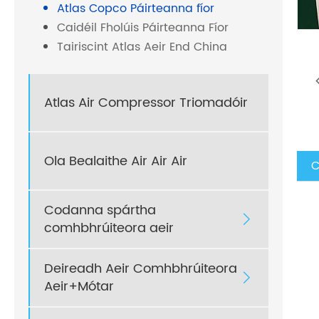
Atlas Copco Páirteanna fíor
Caidéil Fholúis Páirteanna Fíor
Tairiscint Atlas Aeir End China
Atlas Air Compressor Triomadóir
Ola Bealaithe Air Air Air
C
Codanna spártha

comhbhrúiteora aeir
Deireadh Aeir Comhbhrúiteora

Aeir+Mótar