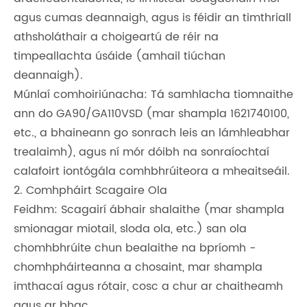
agus cumas deannaigh, agus is féidir an timthriall
athsholáthair a choigeartú de réir na
timpeallachta úsáide (amhail tiúchan
deannaigh).
Múnlaí comhoiriúnacha: Tá samhlacha tiomnaithe
ann do GA90/GA110VSD (mar shampla 1621740100,
etc., a bhaineann go sonrach leis an lámhleabhar
trealaimh), agus ní mór dóibh na sonraíochtaí
calafoirt iontógála comhbhrúiteora a mheaitseáil.
2. Comhpháirt Scagaire Ola
Feidhm: Scagairí ábhair shalaithe (mar shampla
smionagar miotail, sloda ola, etc.) san ola
chomhbhrúite chun bealaithe na bpríomh -
chomhpháirteanna a chosaint, mar shampla
imthacaí agus rótair, cosc ​​a chur ar chaitheamh
agus ar bhac.