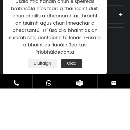
Úsáidimid fianáin chun eispéireas
brabhsála níos fearr a thairiscint duit,
NUACHT
chun anailís a dhéanamh ar thrácht
an tsuímh agus chun inneachar a
phearsantú. Trí úsáid a bhaint as an
suíomh seo, aontaíonn tú lenár n-úsáid
Teil:
a bhaint as fianáin.
Beartas

+86-13923773106
Príobháideachta
R-phost:
Diúltaigh
Glac

atlascopcoservices@163.com
Seoladh: Bóthar Thuaidh Bainishan, Cathair




Dalingshan, Cathair Dongguan, Cúige

Guangdong, an tSín