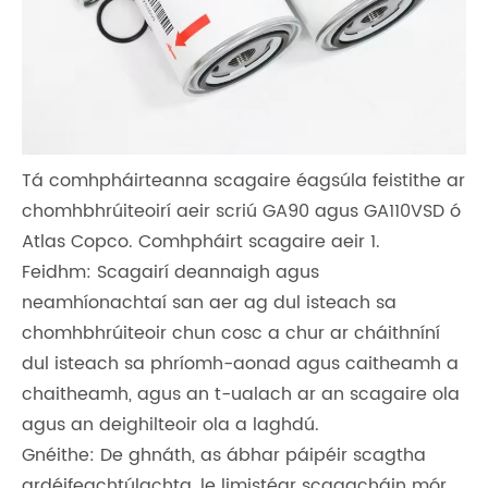
Tá comhpháirteanna scagaire éagsúla feistithe ar
chomhbhrúiteoirí aeir scriú GA90 agus GA110VSD ó
Atlas Copco. Comhpháirt scagaire aeir 1.
Feidhm: Scagairí deannaigh agus
neamhíonachtaí san aer ag dul isteach sa
chomhbhrúiteoir chun cosc ​​a chur ar cháithníní
dul isteach sa phríomh-aonad agus caitheamh a
chaitheamh, agus an t-ualach ar an scagaire ola
agus an deighilteoir ola a laghdú.
Gnéithe: De ghnáth, as ábhar páipéir scagtha
ardéifeachtúlachta, le limistéar scagacháin mór