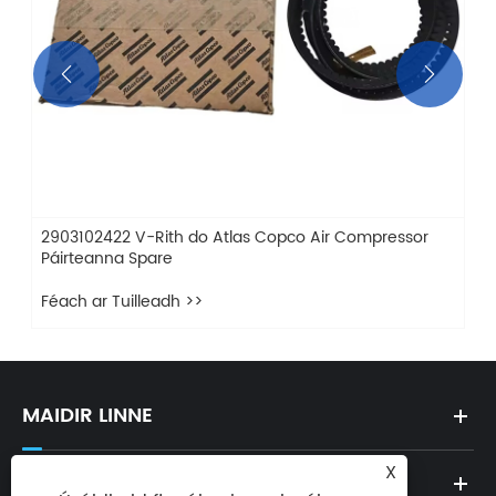


2903102422 V-Rith do Atlas Copco Air Compressor
Páirteanna Spare
Féach ar Tuilleadh >>
MAIDIR LINNE
X
TÁIRGÍ