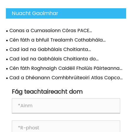
Nuacht Gaolmhar
Conas a Cumasaíonn Córas PACE
Comhbhrúiteoirí Soghluaiste Atlas Copco
Cén fáth a bhfuil Trealamh Cothabhála
Coigeartuithe Brú Barra 0.1?
Accessories Comhbhrúiteoir Aeir Atlas
Cad iad na Gabhálais Choitianta
Riachtanach le haghaidh Feidhmíocht
Comhbhrúiteoir Aeir Atlas Riachtanacha agus Cén
Cad iad na Gabhálais Choitianta do
Fadtéarmach Comhbhrúiteoir?
Fáth a Bhfuil Tábhacht acu?
Chomhbhrúiteoirí Aeir Atlas?
Cén fáth Roghnaigh Caidéil Fholúis Páirteanna
Fíor le haghaidh Feidhmíochta Fadtéarmach?
Cad a Dhéanann Comhbhrúiteoirí Atlas Copco
Stationary an Rogha is Fearr le haghaidh
Feidhmchláir Thionsclaíoch?
Fág teachtaireacht dom