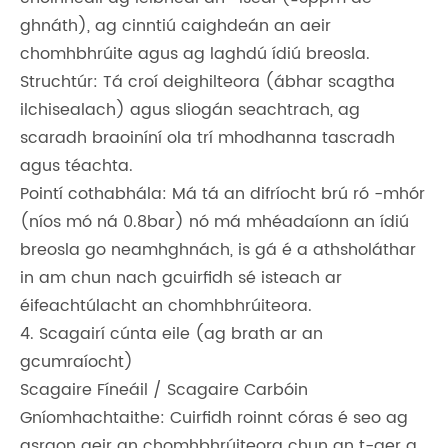
ghnáth), ag cinntiú caighdeán an aeir
chomhbhrúite agus ag laghdú ídiú breosla.
Struchtúr: Tá croí deighilteora (ábhar scagtha
ilchisealach) agus sliogán seachtrach, ag
scaradh braoiníní ola trí mhodhanna tascradh
agus téachta.
Pointí cothabhála: Má tá an difríocht brú ró -mhór
(níos mó ná 0.8bar) nó má mhéadaíonn an ídiú
breosla go neamhghnách, is gá é a athsholáthar
in am chun nach gcuirfidh sé isteach ar
éifeachtúlacht an chomhbhrúiteora.
4. Scagairí cúnta eile (ag brath ar an
gcumraíocht)
Scagaire Fíneáil / Scagaire Carbóin
Gníomhachtaithe: Cuirfidh roinnt córas é seo ag
asraon aeir an chomhbhrúiteora chun an t-aer a