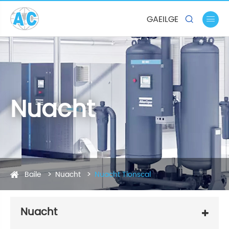
GAEILGE


Nuacht
Baile
Nuacht
Nuacht Tionscal
Nuacht