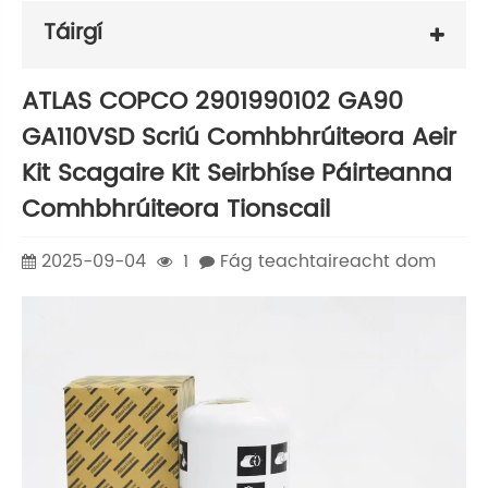
Táirgí
ATLAS COPCO 2901990102 GA90
GA110VSD Scriú Comhbhrúiteora Aeir
Kit Scagaire Kit Seirbhíse Páirteanna
Comhbhrúiteora Tionscail
2025-09-04
1
Fág teachtaireacht dom