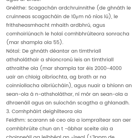
Gnéithe: Scagachán ardchruinnithe (de ghnáth le
cruinneas scagacháin de 10μm nó níos lú), le
frithsheasmhacht mhaith ardbhrú, agus
comhoiriúnach le holaí comhbhrúiteora sonracha
(mar shampla ola 55).
Nótaí: De ghnáth déantar an timthriall
athsholáthair a shioncronú leis an timthriall
athraithe ola (mar shampla tar éis 2000-4000
uair an chloig oibríochta, ag brath ar na
coinníollacha oibriúcháin), agus nuair a bhíonn an
sean-ola á n-athsholáthar, ní mór an sean-ola a
dhraenáil agus an suíochán scagtha a ghlanadh.
3. Comhpháirt deighilteora ola
Feidhm: scarann ​​sé ceo ola a iompraítear san aer
comhbhrúite chun an t -ábhar sceite ola a
choinneáil ag leibhéal an -íseal (≤3ppm de