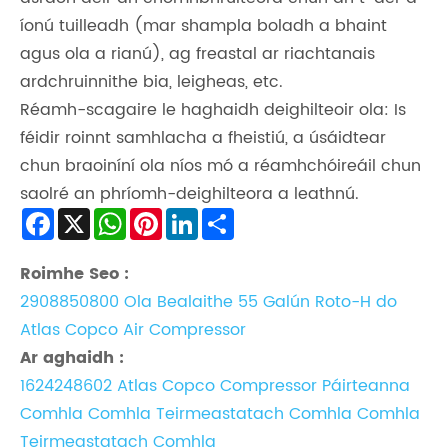
íonú tuilleadh (mar shampla boladh a bhaint
agus ola a rianú), ag freastal ar riachtanais
ardchruinnithe bia, leigheas, etc.
Réamh-scagaire le haghaidh deighilteoir ola: Is
féidir roinnt samhlacha a fheistiú, a úsáidtear
chun braoiníní ola níos mó a réamhchóireáil chun
saolré an phríomh-deighilteora a leathnú.
Facebook
X
WhatsApp
Pinterest
LinkedIn
Share
Roimhe Seo :
2908850800 Ola Bealaithe 55 Galún Roto-H do
Atlas Copco Air Compressor
Ar aghaidh :
1624248602 Atlas Copco Compressor Páirteanna
Comhla Comhla Teirmeastatach Comhla Comhla
Teirmeastatach Comhla