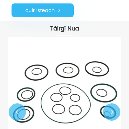
cuir isteach

Táirgí Nua

