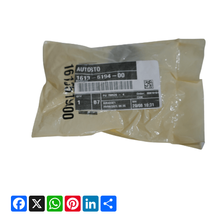
Facebook
X
WhatsApp
Pinterest
LinkedIn
Share