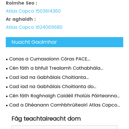
Roimhe Seo :
Atlas Copco 1503614360
Ar aghaidh :
Atlas Copco 1624069680
Nuacht Gaolmhar
Conas a Cumasaíonn Córas PACE
Comhbhrúiteoirí Soghluaiste Atlas Copco
Cén fáth a bhfuil Trealamh Cothabhála
Coigeartuithe Brú Barra 0.1?
Accessories Comhbhrúiteoir Aeir Atlas
Cad iad na Gabhálais Choitianta
Riachtanach le haghaidh Feidhmíocht
Comhbhrúiteoir Aeir Atlas Riachtanacha agus Cén
Cad iad na Gabhálais Choitianta do
Fadtéarmach Comhbhrúiteoir?
Fáth a Bhfuil Tábhacht acu?
Chomhbhrúiteoirí Aeir Atlas?
Cén fáth Roghnaigh Caidéil Fholúis Páirteanna
Fíor le haghaidh Feidhmíochta Fadtéarmach?
Cad a Dhéanann Comhbhrúiteoirí Atlas Copco
Stationary an Rogha is Fearr le haghaidh
Feidhmchláir Thionsclaíoch?
Fág teachtaireacht dom