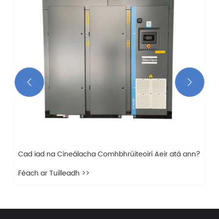


Cad iad na Cineálacha Comhbhrúiteoirí Aeir atá ann?
Féach ar Tuilleadh >>