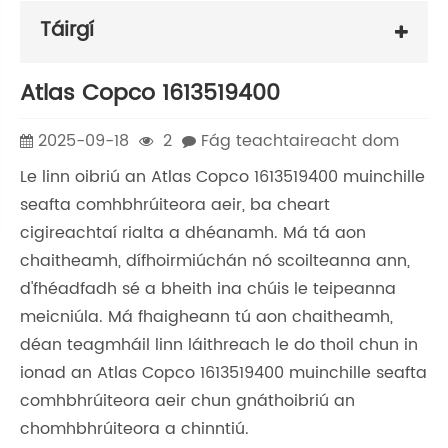
Táirgí
Atlas Copco 1613519400
2025-09-18
2
Fág teachtaireacht dom
Le linn oibriú an Atlas Copco 1613519400 muinchille
seafta comhbhrúiteora aeir, ba cheart
cigireachtaí rialta a dhéanamh. Má tá aon
chaitheamh, dífhoirmiúchán nó scoilteanna ann,
d'fhéadfadh sé a bheith ina chúis le teipeanna
meicniúla. Má fhaigheann tú aon chaitheamh,
déan teagmháil linn láithreach le do thoil chun in
ionad an Atlas Copco 1613519400 muinchille seafta
comhbhrúiteora aeir chun gnáthoibriú an
chomhbhrúiteora a chinntiú.