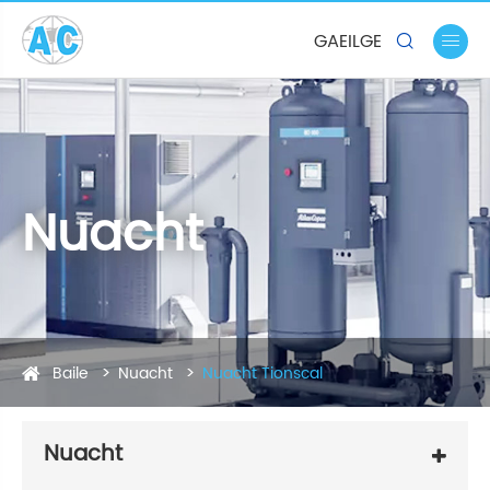
GAEILGE


Nuacht
Baile
Nuacht
Nuacht Tionscal
Nuacht