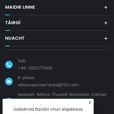
MAIDIR LINNE
TÁIRGÍ
NUACHT
Teil:

+86-13923773106
R-phost:

atlascopcoservices@163.com
Seoladh: Bóthar Thuaidh Bainishan, Cathair
Dalingshan, Cathair Dongguan, Cúige
X

Guangdong, an tSín
Úsáidimid fianáin chun eispéireas