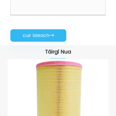
cuir isteach

Táirgí Nua