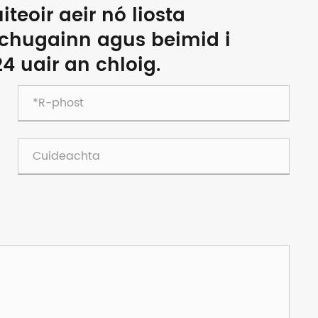
teoir aeir nó liosta
 chugainn agus beimid i
4 uair an chloig.