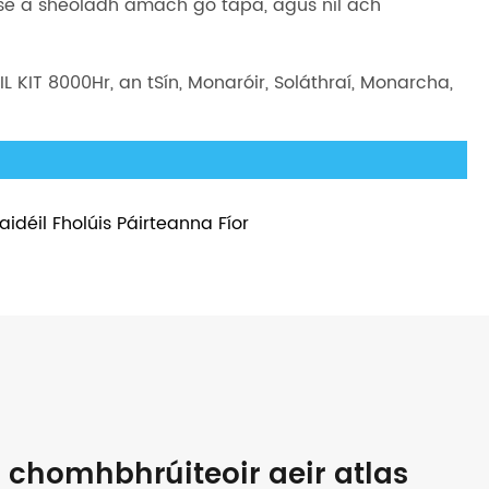
eise a sheoladh amach go tapa, agus níl ach
T 8000Hr, an tSín, Monaróir, Soláthraí, Monarcha,
aidéil Fholúis Páirteanna Fíor
 chomhbhrúiteoir aeir atlas