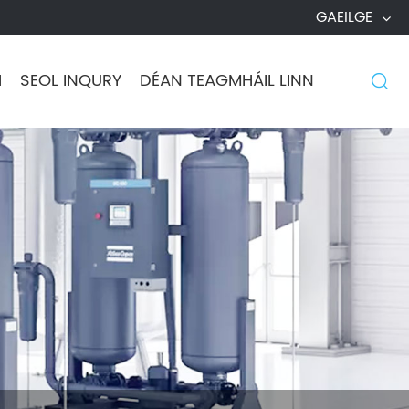
GAEILGE
H
SEOL INQURY
DÉAN TEAGMHÁIL LINN
