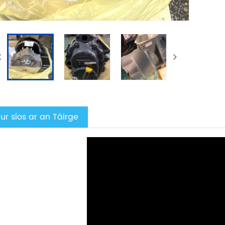
ur síos ar an Táirge