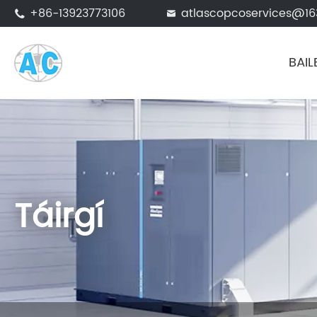
+86-13923773106
atlascopcoservices@1


BAIL
Táirgí