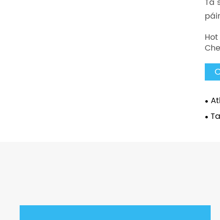
Tá 
pái
Hot
Che
C
At
Ta