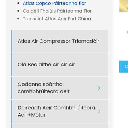
Atlas Copco Páirteanna fíor
Caidéil Fholúis Páirteanna Fíor
Tairiscint Atlas Aeir End China
Atlas Air Compressor Triomadóir
Ola Bealaithe Air Air Air
C
Codanna spártha

comhbhrúiteora aeir
Deireadh Aeir Comhbhrúiteora

Aeir+Mótar