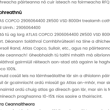
hreacha páirteanna nó cuir isteach na foirmeacha RFQ 
bhreathnú
AS COPCO 2906064400 ZR500 VSD 8000H trealamh cot
d Uimh.: 2906064400
tá tú ag lorg ATLAS COPCO 2906064400 ZR500 VSD 8000
rt. Déanann Soláthraí Comhbhrúiteoirí na Síne a dhíche
ersoll Rand, Atlas Copco, Sullair, etc., agus na páirteann
nte ceannach! Gheobhaidh tú taithí mhaith má oibríonn 
soláthraí gairmiúil réiteach aon-stad atá againn le hagh
co 100%.
 muid cosúil leis na láimhseálaithe lár sin a dhíolann pá
uil ár gcainníocht ordú míosúil go Atlas an-mhór, mar s
naimid ordú chuig atlas go díreach gan lár, mar sin is f
níneach praghsanna 10-15% níos saoire a thairiscint.
ra Ceannaitheora