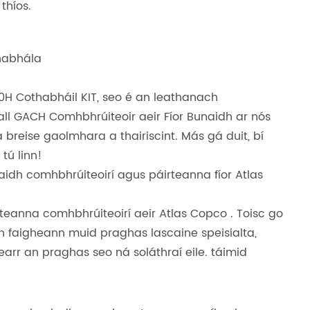
thíos.
habhála
H Cothabháil KIT, seo é an leathanach
all GACH Comhbhrúiteoir aeir Fíor Bunaidh ar nós
a breise gaolmhara a thairiscint. Más gá duit, bí
tú linn!
aidh comhbhrúiteoirí agus páirteanna fíor Atlas
irteanna comhbhrúiteoirí aeir Atlas Copco . Toisc go
in faigheann muid praghas lascaine speisialta,
earr an praghas seo ná soláthraí eile. táimid