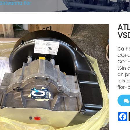
áirteanna fíor
AT
VS
Cá há
COPC
COTHA
tSín 
an p
leis 
fíor-