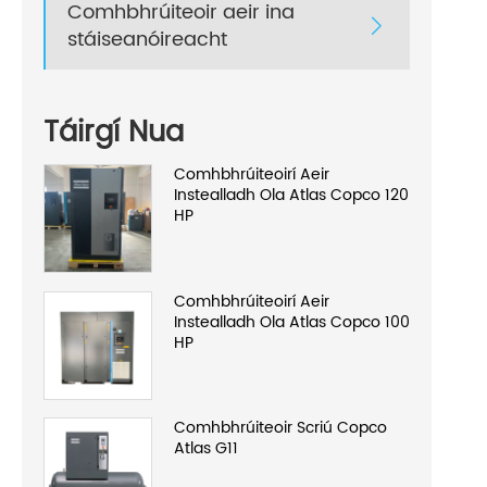
Comhbhrúiteoir aeir ina

stáiseanóireacht
Táirgí Nua
Comhbhrúiteoirí Aeir
Instealladh Ola Atlas Copco 120
HP
Comhbhrúiteoirí Aeir
Instealladh Ola Atlas Copco 100
HP
Comhbhrúiteoir Scriú Copco
Atlas G11