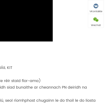
VKontakte
Wechat
ÁIL KIT
e réir staid fíor-ama)
eidh siad bunaithe ar cheannach PN deiridh na
, seol ríomhphost chugainn le do thoil le do liosta