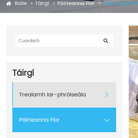
Baile
Táirgí
Páirteanna Fíor
Atlas Copco P
Táirgí
Trealamh iar-phróiseála

Páirteanna Fíor
