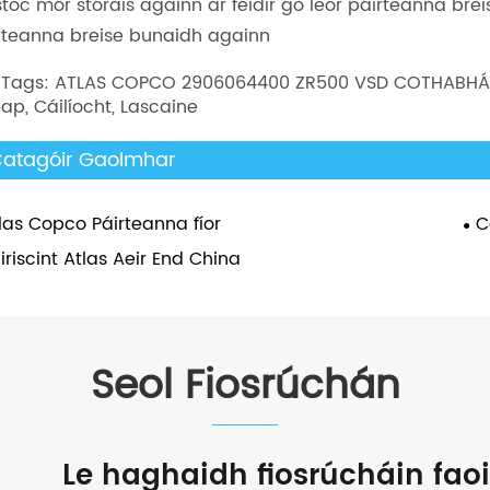
stoc mór stórais againn ar féidir go leor páirteanna br
rteanna breise bunaidh againn
 Tags: ATLAS COPCO 2906064400 ZR500 VSD COTHABHÁIL KI
ap, Cáilíocht, Lascaine
atagóir Gaolmhar
las Copco Páirteanna fíor
C
iriscint Atlas Aeir End China
Seol Fiosrúchán
Le haghaidh fiosrúcháin faoi