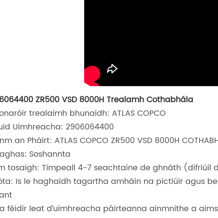
6064400 ZR500 VSD 8000H Trealamh Cothabhála
onaróir trealaimh bhunaidh: ATLAS COPCO
uid Uimhreacha: 2906064400
inm an Pháirt: ATLAS COPCO ZR500 VSD 8000H COTHABH
raghas: Soshannta
m tosaigh: Timpeall 4-7 seachtaine de ghnáth (difriúil d
óta: Is le haghaidh tagartha amháin na pictiúir agus b
iant
a féidir leat d’uimhreacha páirteanna ainmnithe a aimsiú