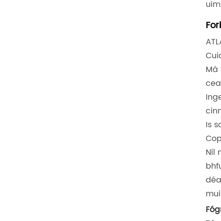
uim
For
ATL
Cui
Má 
cea
Ing
cin
Is 
Cop
Níl
bhf
déa
mui
Fóg