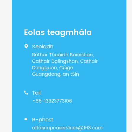
Eolas teagmhála
Seoladh

Bóthar Thuaidh Bainishan,
Cathair Dalingshan, Cathair
Dongguan, Cúige
Guangdong, an tSín
Teil

+86-13923773106
R-phost

atlascopcoservices@163.com