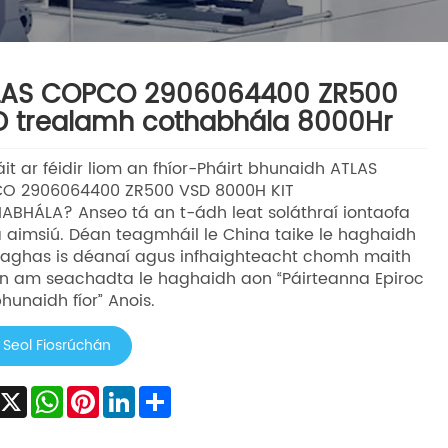
LAS COPCO 2906064400 ZR500
D trealamh cothabhála 8000Hr
it ar féidir liom an fhíor-Pháirt bhunaidh ATLAS
O 2906064400 ZR500 VSD 8000H KIT
BHÁLA? Anseo tá an t-ádh leat soláthraí iontaofa
a aimsiú. Déan teagmháil le China taike le haghaidh
raghas is déanaí agus infhaighteacht chomh maith
an am seachadta le haghaidh aon “Páirteanna Epiroc
bhunaidh fíor” Anois.
Seol Fiosrúchán
Facebook
X
WhatsApp
Pinterest
LinkedIn
Share