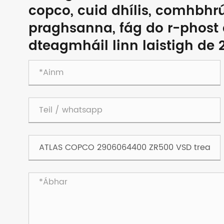
copco, cuid dhílis, comhbhrúi
praghsanna, fág do r-phost
dteagmháil linn laistigh de 2