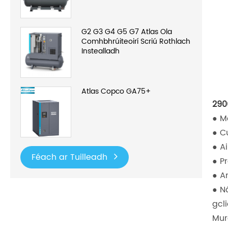
G2 G3 G4 G5 G7 Atlas Ola
Comhbhrúiteoirí Scriú Rothlach
Instealladh
Atlas Copco GA75+
290
● M
● C
● A
Féach ar Tuilleadh
● P
● A
● N
gcl
Mur