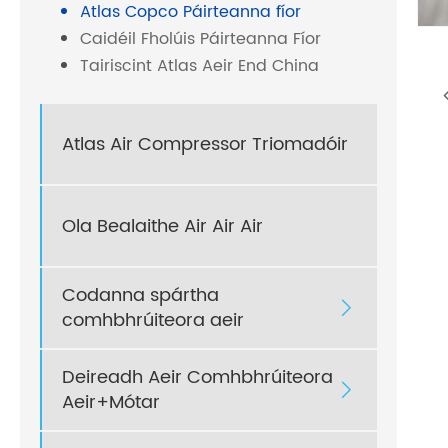
Atlas Copco Páirteanna fíor
Caidéil Fholúis Páirteanna Fíor
Tairiscint Atlas Aeir End China
Atlas Air Compressor Triomadóir
Ola Bealaithe Air Air Air
Codanna spártha

comhbhrúiteora aeir
Deireadh Aeir Comhbhrúiteora

Aeir+Mótar