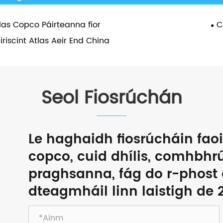
las Copco Páirteanna fíor
C
iriscint Atlas Aeir End China
Seol Fiosrúchán
Le haghaidh fiosrúcháin faoi
copco, cuid dhílis, comhbhrúi
praghsanna, fág do r-phost
dteagmháil linn laistigh de 2