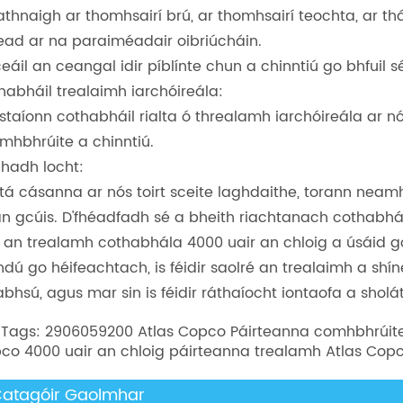
athnaigh ar thomhsairí brú, ar thomhsairí teochta, ar thá
fead ar na paraiméadair oibriúcháin.
ceáil an ceangal idir píblínte chun a chinntiú go bhfuil 
habháil trealaimh iarchóireála:
staíonn cothabháil rialta ó threalamh iarchóireála ar n
mhbhrúite a chinntiú.
hadh locht:
tá cásanna ar nós toirt sceite laghdaithe, torann nea
an gcúis. D'fhéadfadh sé a bheith riachtanach cothabh
d an trealamh cothabhála 4000 uair an chloig a úsáid go 
hdú go héifeachtach, is féidir saolré an trealaimh a shí
abhsú, agus mar sin is féidir ráthaíocht iontaofa a sholá
 Tags: 2906059200 Atlas Copco Páirteanna comhbhrúite
co 4000 uair an chloig páirteanna trealamh Atlas Copc
atagóir Gaolmhar