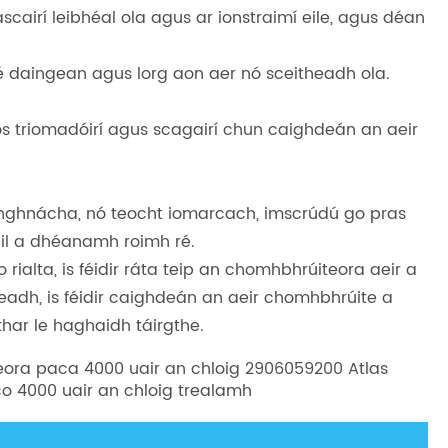
scairí leibhéal ola agus ar ionstraimí eile, agus déan
sé daingean agus lorg aon aer nó sceitheadh ​​ola.
ós triomadóirí agus scagairí chun caighdeán an aeir
mhghnácha, nó teocht iomarcach, imscrúdú go pras
áil a dhéanamh roimh ré.
rialta, is féidir ráta teip an chomhbhrúiteora aeir a
neadh, is féidir caighdeán an aeir chomhbhrúite a
thar le haghaidh táirgthe.
ora paca 4000 uair an chloig 2906059200 Atlas
o 4000 uair an chloig trealamh