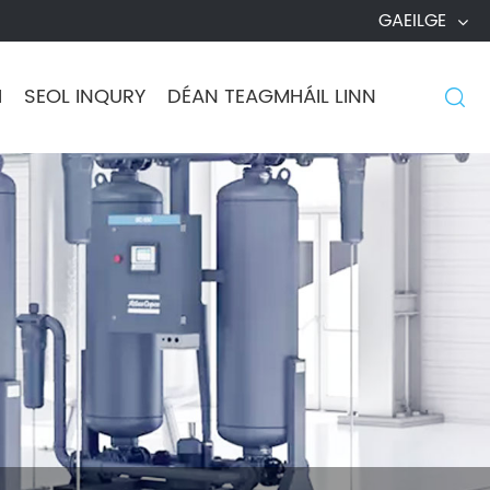
GAEILGE
H
SEOL INQURY
DÉAN TEAGMHÁIL LINN
