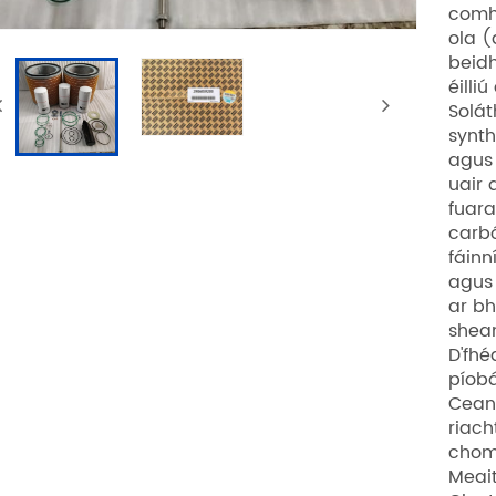
comhb
ola (
beidh
éilli
Solát
synth
agus 
uair 
fuara
carbó
fáinn
agus 
ar bh
shean
D'fhé
píobá
Cean
riach
chomh
Meait