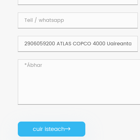
cuir isteach
