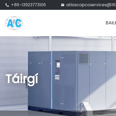
+86-13923773106
atlascopcoservices@1


BAIL
Táirgí