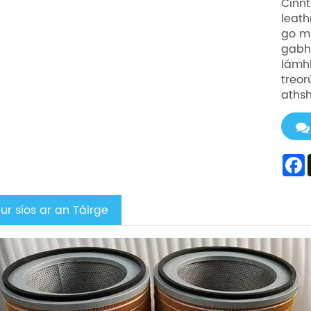
Cinnt
leath
go mb
gabhá
lámh
treor
athsh
ur síos ar an Táirge