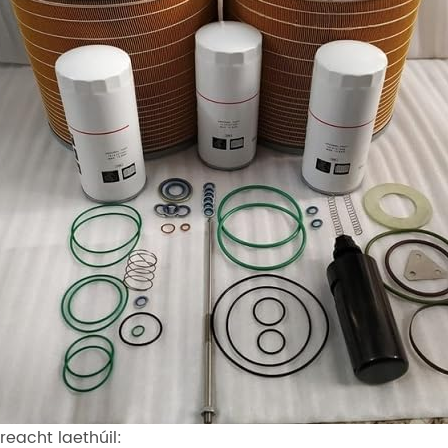
ireacht laethúil: