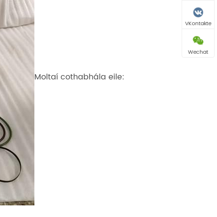
VKontakte
Wechat
Moltaí cothabhála eile: