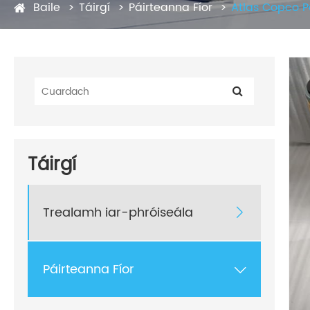
Baile
Táirgí
Páirteanna Fíor
Atlas Copco P
Táirgí
Trealamh iar-phróiseála

Páirteanna Fíor
