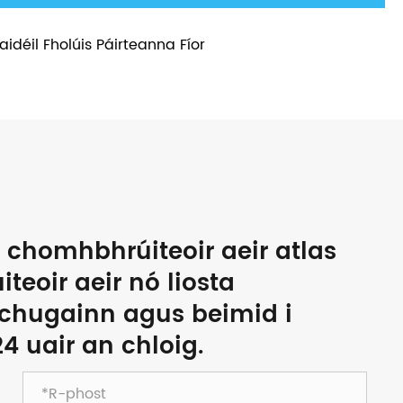
aidéil Fholúis Páirteanna Fíor
 chomhbhrúiteoir aeir atlas
teoir aeir nó liosta
 chugainn agus beimid i
4 uair an chloig.