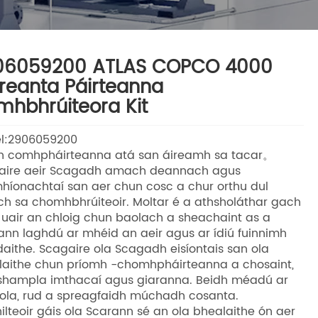
06059200 ATLAS COPCO 4000
reanta Páirteanna
hbhrúiteora Kit
l:2906059200
in comhpháirteanna atá san áireamh sa tacar。
aire aeir Scagadh amach deannach agus
íonachtaí san aer chun cosc ​​a chur orthu dul
ch sa chomhbhrúiteoir. Moltar é a athsholáthar gach
uair an chloig chun baolach a sheachaint as a
nn laghdú ar mhéid an aeir agus ar ídiú fuinnimh
ithe. Scagaire ola Scagadh eisíontais san ola
laithe chun príomh -chomhpháirteanna a chosaint,
shampla imthacaí agus giaranna. Beidh méadú ar
ola, rud a spreagfaidh múchadh cosanta.
ilteoir gáis ola Scarann ​​sé an ola bhealaithe ón aer