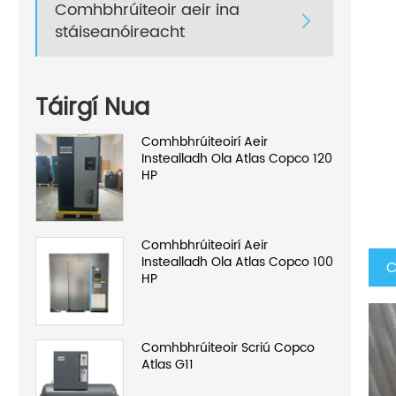
Comhbhrúiteoir aeir ina

stáiseanóireacht
Táirgí Nua
Comhbhrúiteoirí Aeir
Instealladh Ola Atlas Copco 120
HP
Comhbhrúiteoirí Aeir
Instealladh Ola Atlas Copco 100
C
HP
Comhbhrúiteoir Scriú Copco
Atlas G11