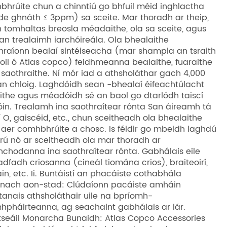
hrúite chun a chinntiú go bhfuil méid inghlactha
de ghnáth ≤ 3ppm) sa sceite. Mar thoradh ar theip,
 tomhaltas breosla méadaithe, ola sa sceite, agus
ú an trealaimh iarchóireála. Ola bhealaithe
hraíonn bealaí sintéiseacha (mar shampla an tsraith
oil ó Atlas copco) feidhmeanna bealaithe, fuaraithe
saothraithe. Ní mór iad a athsholáthar gach 4,000
an chloig. Laghdóidh sean -bhealaí éifeachtúlacht
ithe agus méadóidh sé an baol go dtarlódh taiscí
in. Trealamh ina saothraítear rónta San áireamh tá
í O, gaiscéid, etc., chun sceitheadh ​​ola bhealaithe
aer comhbhrúite a chosc. Is féidir go mbeidh laghdú
rú nó ar sceitheadh ​​ola mar thoradh ar
chodanna ina saothraítear rónta. Gabhálais eile
adfadh criosanna (cineál tiomána crios), braiteoirí,
in, etc. Ii. Buntáistí an phacáiste cothabhála
nach aon-stad: Clúdaíonn pacáiste amháin
tanais athsholáthair uile na bpríomh-
pháirteanna, ag seachaint gabhálais ar lár.
seáil Monarcha Bunaidh: Atlas Copco Accessories