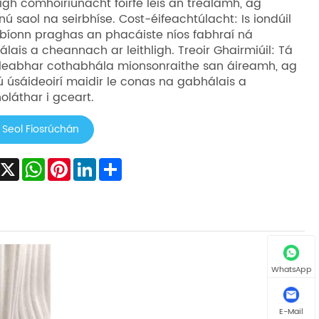
igh comhoiriúnacht foirfe leis an trealamh, ag
nú saol na seirbhíse. Cost-éifeachtúlacht: Is iondúil
íonn praghas an phacáiste níos fabhraí ná
lais a cheannach ar leithligh. Treoir Ghairmiúil: Tá
leabhar cothabhála mionsonraithe san áireamh, ag
ú úsáideoirí maidir le conas na gabhálais a
oláthar i gceart.
Seol Fiosrúchán
Facebook
X
WhatsApp
Pinterest
LinkedIn
Share
WhatsApp
E-Mail