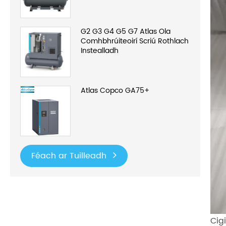
G2 G3 G4 G5 G7 Atlas Ola
Comhbhrúiteoirí Scriú Rothlach
Instealladh
Atlas Copco GA75+
Féach ar Tuilleadh
Cig