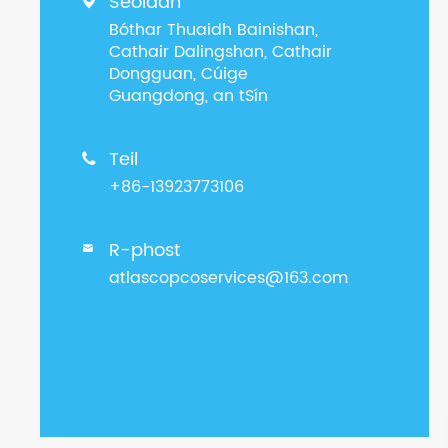
Seoladh

Bóthar Thuaidh Bainishan,
Cathair Dalingshan, Cathair
Dongguan, Cúige
Guangdong, an tSín
Teil

+86-13923773106
R-phost

atlascopcoservices@163.com