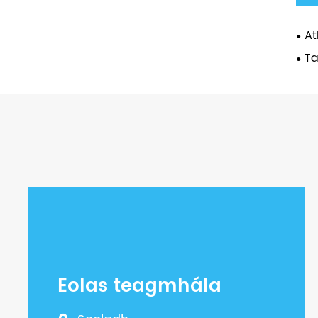
At
Ta
Eolas teagmhála