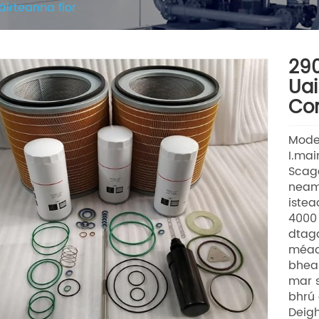
áirteanna fíor
29
Uai
Com
Mode
I.ma
Scag
neamh
istea
4000 
dtaga
méada
bhea
mar 
bhrú 
Deigh