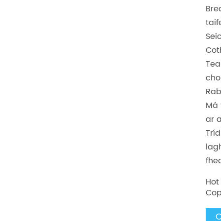
Bre
tai
Sei
Cot
Tea
cho
Rab
Má 
ar 
Trí
lag
fhe
Hot
Cop
C