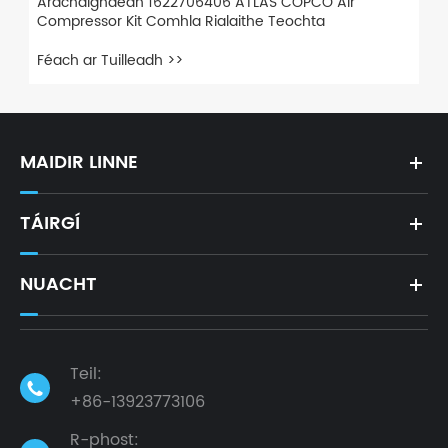
Ardchaighdeán 1622706406 ATLAS COPCO Air
Compressor Kit Comhla Rialaithe Teochta
Féach ar Tuilleadh >>
MAIDIR LINNE
TÁIRGÍ
NUACHT
Teil:

+86-13923773106
R-phost: