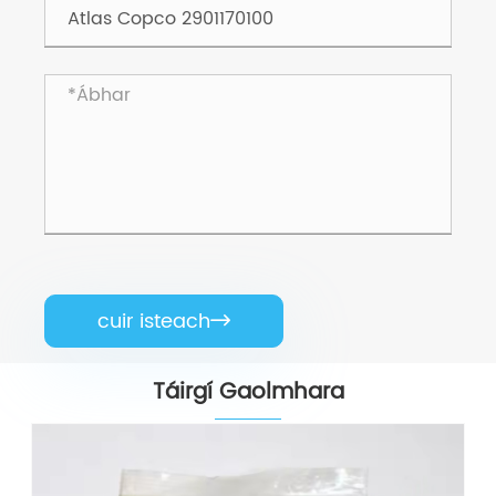
cuir isteach

Táirgí Gaolmhara