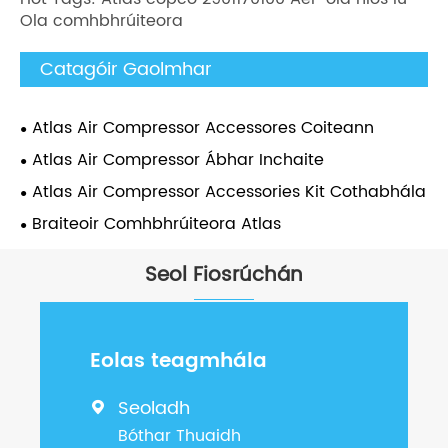
Ola comhbhrúiteora
Catagóir Gaolmhar
Atlas Air Compressor Accessores Coiteann
Atlas Air Compressor Ábhar Inchaite
Atlas Air Compressor Accessories Kit Cothabhála
Braiteoir Comhbhrúiteora Atlas
Seol Fiosrúchán
Eolas teagmhála
Seoladh

Bóthar Thuaidh