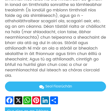
in ionad an timthrialla sonraithe sa lámhleabhar
trealaimh (is iondúil go mbíonn timthriall níos
faide ag ola shintéiseach), agus go n -
athsholáthraítear scagairí ola, scagairí aeir, etc.
ag an am céanna. Déan tástáil rialta ar cháilíocht
na hola (mar shlaodacht, cion taise, ábhar
neamhíonachta) chun teipeanna a sheachaint de
bharr ola atá ag dul in olcas. Stóráil agus
athlíonadh Ní mór an ola a stóráil ar bhealach
séalaithe in áit fhionnuar agus tirim chun éilliú a
sheachaint; Agus tú ag athlíonadh, cinntigh go
bhfuil na huirlisí glan chun cosc ​​a chur ar
neamhíonachtaí dul isteach sa chóras ciorcaid
ola.
Seol Fiosrúchán
Facebook
X
WhatsApp
Pinterest
LinkedIn
Share