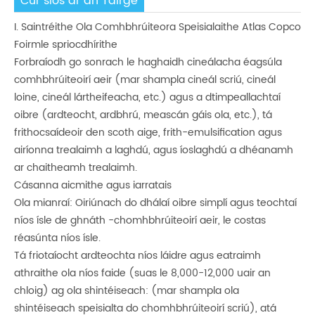
Cur síos ar an Táirge
I. Saintréithe Ola Comhbhrúiteora Speisialaithe Atlas Copco
Foirmle spriocdhírithe
Forbraíodh go sonrach le haghaidh cineálacha éagsúla
comhbhrúiteoirí aeir (mar shampla cineál scriú, cineál
loine, cineál lártheifeacha, etc.) agus a dtimpeallachtaí
oibre (ardteocht, ardbhrú, meascán gáis ola, etc.), tá
frithocsaídeoir den scoth aige, frith-emulsification agus
airíonna trealaimh a laghdú, agus íoslaghdú a dhéanamh
ar chaitheamh trealaimh.
Cásanna aicmithe agus iarratais
Ola mianraí: Oiriúnach do dhálaí oibre simplí agus teochtaí
níos ísle de ghnáth -chomhbhrúiteoirí aeir, le costas
réasúnta níos ísle.
Tá friotaíocht ardteochta níos láidre agus eatraimh
athraithe ola níos faide (suas le 8,000-12,000 uair an
chloig) ag ola shintéiseach: (mar shampla ola
shintéiseach speisialta do chomhbhrúiteoirí scriú), atá