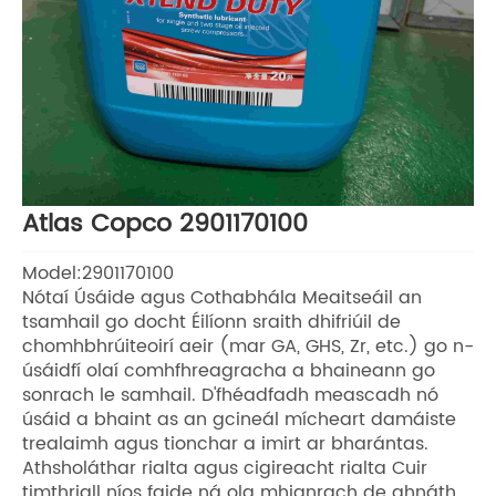
Atlas Copco 2901170100
Model:2901170100
Nótaí Úsáide agus Cothabhála Meaitseáil an
tsamhail go docht Éilíonn sraith dhifriúil de
chomhbhrúiteoirí aeir (mar GA, GHS, Zr, etc.) go n-
úsáidfí olaí comhfhreagracha a bhaineann go
sonrach le samhail. D'fhéadfadh meascadh nó
úsáid a bhaint as an gcineál mícheart damáiste
trealaimh agus tionchar a imirt ar bharántas.
Athsholáthar rialta agus cigireacht rialta Cuir
timthriall níos faide ná ola mhianrach de ghnáth