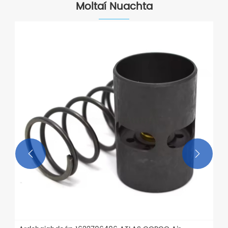
Moltaí Nuachta

