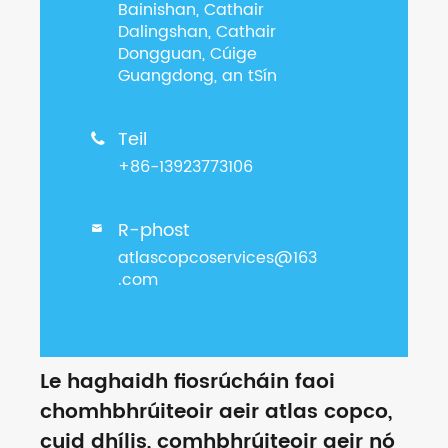
Bainishan, Cathair
Dalingshan, Cathair
Dongguan, Cúige
Guangdong, an tSín
Teil

+86-13923773106
R-phost

atlascopcoservices@163
.com
Le haghaidh fiosrúcháin faoi
chomhbhrúiteoir aeir atlas copco,
cuid dhílis, comhbhrúiteoir aeir nó