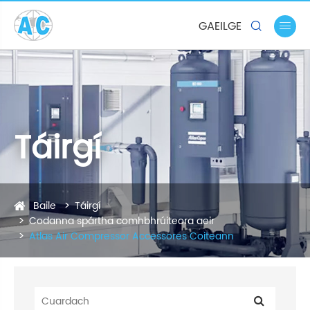
GAEILGE


Táirgí
Baile
Táirgí
Codanna spártha comhbhrúiteora aeir
Atlas Air Compressor Accessores Coiteann