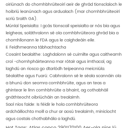
oiriúnach do chomhbhrúiteoirí aeir de ghrád tionsclaíoch le
hoibriú leanúnach agus ardualach (mar chomhbhrúiteoirí
scriú Sraith GA).
Múnlaí Speisialta: I gcás tionscail speisialta ar nós bia agus
leigheas, soláthraíonn sé ola comhbhrúiteora ghrád bia a
chomhlíonann le FDA agus le caighdeáin eile.
Ii. Feidhmeanna tábhachtacha
Cosaint bealaithe: Laghdaíonn sé cuimilte agus caitheamh
croí -chomhpháirteanna mar rótair agus imthacaí, ag
laghdú an riosca go dtarlódh teipeanna meicniúla.
Séalaithe agus Fuarú: Cabhraíonn sé le séala scannáin ola
a bhunú don seomra comhbhrúite, agus an teas a
ghintear le linn comhbhrúite a bhaint, ag cothabháil
gnáthteocht oibriúcháin an trealaimh.
Saol níos faide: Is féidir le hola comhbhrúiteora
ardcháilíochta moill a chur ar aosú trealaimh, minicíocht
agus costais chothabhála a laghdú.
Hot Tags: Atlas copco 2901170100 Aer-ola níos lú