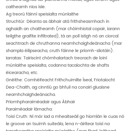
caitheamh níos ísle.
Ag treorú fáinní speisialta múnlaithe
Struchtúr: Déanta as ábhair atá frithsheasmhach in
aghaidh an chaitheamh (mar chóimhiotal copair, iarann ​​
teilgthe graifíte infiltrated), tá an poll istigh nó an ciorcal
seachtrach de chruthanna neamhchaighdeánacha (mar
shampla éilipseacha, cruth fáinne le príomh-sliotáin).
Iarratas: Tairiscint chómhalartach treorach de loiní
múnlaithe speisialta, codanna tacaíochta de shafts
éicearacha, etc.
Gnéithe: Comhéifeacht Frithchuimilte Íseal, Friotaíocht
Dea-Chaith, ag cinntiú go bhfuil na conairí gluaisne
neamhchaighdeánacha.
Príomhpharaiméadair agus Ábhair
Paraiméadair lárnacha:
Toisí Cruth: Ní mór iad a mheaitseáil go hiomlán le cuas nó
le groove an tsuímh suiteála, lena n-áirítear toisí na