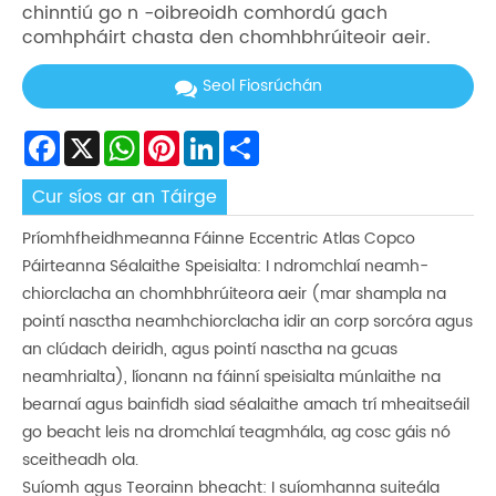
chinntiú go n -oibreoidh comhordú gach
comhpháirt chasta den chomhbhrúiteoir aeir.
Seol Fiosrúchán
Facebook
X
WhatsApp
Pinterest
LinkedIn
Share
Cur síos ar an Táirge
Príomhfheidhmeanna Fáinne Eccentric Atlas Copco
Páirteanna Séalaithe Speisialta: I ndromchlaí neamh-
chiorclacha an chomhbhrúiteora aeir (mar shampla na
pointí nasctha neamhchiorclacha idir an corp sorcóra agus
an clúdach deiridh, agus pointí nasctha na gcuas
neamhrialta), líonann na fáinní speisialta múnlaithe na
bearnaí agus bainfidh siad séalaithe amach trí mheaitseáil
go beacht leis na dromchlaí teagmhála, ag cosc ​​gáis nó
sceitheadh ​​ola.
Suíomh agus Teorainn bheacht: I suíomhanna suiteála