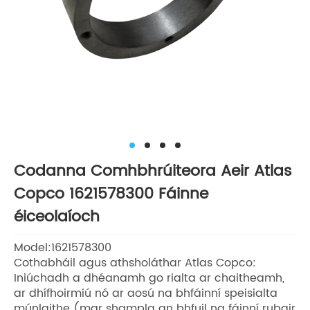
Codanna Comhbhrúiteora Aeir Atlas
Copco 1621578300 Fáinne
éiceolaíoch
Model:1621578300
Cothabháil agus athsholáthar Atlas Copco:
Iniúchadh a dhéanamh go rialta ar chaitheamh,
ar dhífhoirmiú nó ar aosú na bhfáinní speisialta
múnlaithe (mar shampla an bhfuil na fáinní rubair