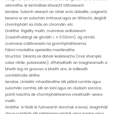
céimnithe, le lamháltais bheacht tríthoiseach.
Iarratas: Suíomh aiseach an rótair scriú dúbailte, coigeartú
bearna ar an suíochán imthacaí agus an tithíocht, deighilt
chomhpháirt sa chás an chromáin, etc.
Gnéithe: Rigidity maith, cruinneas ardtoiseach
(caoinfhulaingt de ghnáth ≤ ± 0.02mm), ag cinntiú
cruinneas coibhneasta na gcomhpháirteanna.
Fáinní múnlaithe speisialta maolánaithe
Struchtúr: Déanta as ábhair leaisteacha (mar shampla
rubar nítríle, polúireatán), d'fhéadfadh an trasghearradh a
bheith log nó grooves a bheith ann, le toilleadh
comhbhrúite áirithe.
Iarratas: Limistéir mhaolánaithe idir plátaí comhla agus
suíocháin comhla, idir an loiní agus an clúdach sorcóra,
pointí nasctha de chomhpháirteanna creathadh-seans
maith.
Gnéithe: Is féidir le fuinneamh tionchair a ionsú, teagmháil
chrua a laghdú idir páirteanna miotail, agus torann agus