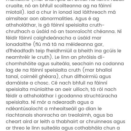
cruaite, nó an bhfuil scoilteanna ag na fáinní
miotail). Iad a chur in ionad iad láithreach má
aimsítear aon abnormalities. Agus é ag
athsholáthar, is gá fáinní speisialta cruth-
chruthach a úsáid nó an tsonraíocht chéanna. Ní
féidir fáinní caighdeánacha a úsáid mar
ionadaithe (fiú má tá na méideanna gar,
d'fhéadfadh teip fheidhmiúil a bheith ina gcúis le
neamhréir le cruth). Le linn an phróisis dí-
chomhshóite agus suiteála, seachain na codanna
lag de na fáinní speisialta cruth (mar bhallaí
tanaí, coirnéil ghéara), chun dífhoirmiú agus
damáiste a chosc. Cé nach bhfuil na fáinní
speisialta múnlaithe an aeir uilíoch, tá ról nach
féidir a athsholáthar i gcodanna struchtúracha
speisialta. Ní mór a ndearadh agus a
ndéantúsaíocht a mheaitseáil go dian le
riachtanais shonracha an trealaimh, agus ba
cheart aird ar leith a thabhairt ar chruinneas agus
ar threo le linn suiteála agus cothabhála chun a