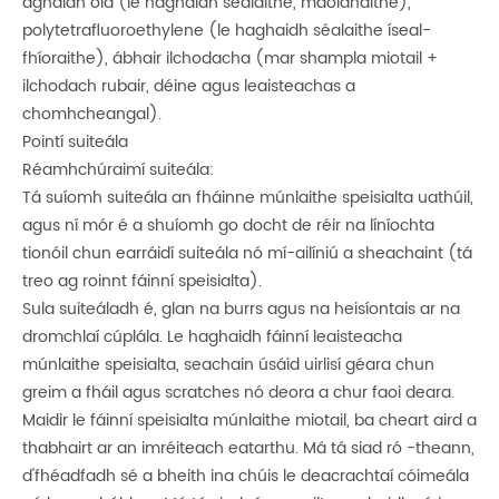
aghaidh ola (le haghaidh séalaithe, maolánaithe),
polytetrafluoroethylene (le haghaidh séalaithe íseal-
fhíoraithe), ábhair ilchodacha (mar shampla miotail +
ilchodach rubair, déine agus leaisteachas a
chomhcheangal).
Pointí suiteála
Réamhchúraimí suiteála:
Tá suíomh suiteála an fháinne múnlaithe speisialta uathúil,
agus ní mór é a shuíomh go docht de réir na líníochta
tionóil chun earráidí suiteála nó mí-ailíniú a sheachaint (tá
treo ag roinnt fáinní speisialta).
Sula suiteáladh é, glan na burrs agus na heisíontais ar na
dromchlaí cúplála. Le haghaidh fáinní leaisteacha
múnlaithe speisialta, seachain úsáid uirlisí géara chun
greim a fháil agus scratches nó deora a chur faoi deara.
Maidir le fáinní speisialta múnlaithe miotail, ba cheart aird a
thabhairt ar an imréiteach eatarthu. Má tá siad ró -theann,
d'fhéadfadh sé a bheith ina chúis le deacrachtaí cóimeála