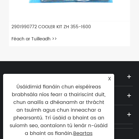
2901990772 COOLER KIT ZH 355-1600
Féach ar Tuilleadh >>
MAIDIR LINNE
X
Úsáidimid fianáin chun eispéireas
brabhsála níos fearr a thairiscint duit,
TÁIRGÍ
chun anailís a dhéanamh ar thrácht
an tsuímh agus chun inneachar a
NUACHT
phearsantú. Trí úsáid a bhaint as an
suíomh seo, aontaíonn tú lenár n-úsáid
a bhaint as fianáin.
Beartas