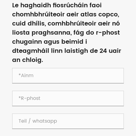
Le haghaidh fiosrúcháin faoi
chomhbhrúiteoir aeir atlas copco,
cuid dhílis, comhbhrúiteoir aeir nó
liosta praghsanna, fág do r-phost
chugainn agus beimid i
dteagmháil linn laistigh de 24 uair
an chloig.