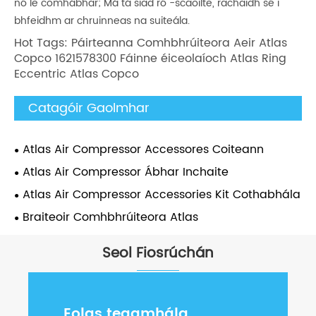
nó le comhábhar; Má tá siad ró -scaoilte, rachaidh sé i
bhfeidhm ar chruinneas na suiteála.
Hot Tags: Páirteanna Comhbhrúiteora Aeir Atlas
Copco 1621578300 Fáinne éiceolaíoch Atlas Ring
Eccentric Atlas Copco
Catagóir Gaolmhar
Atlas Air Compressor Accessores Coiteann
Atlas Air Compressor Ábhar Inchaite
Atlas Air Compressor Accessories Kit Cothabhála
Braiteoir Comhbhrúiteora Atlas
Seol Fiosrúchán
Eolas teagmhála