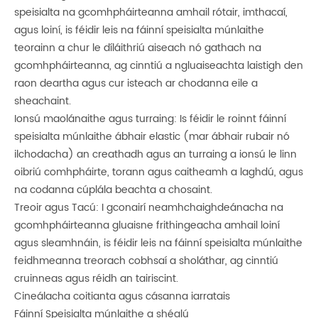
speisialta na gcomhpháirteanna amhail rótair, imthacaí,
agus loiní, is féidir leis na fáinní speisialta múnlaithe
teorainn a chur le díláithriú aiseach nó gathach na
gcomhpháirteanna, ag cinntiú a ngluaiseachta laistigh den
raon deartha agus cur isteach ar chodanna eile a
sheachaint.
Ionsú maolánaithe agus turraing: Is féidir le roinnt fáinní
speisialta múnlaithe ábhair elastic (mar ábhair rubair nó
ilchodacha) an creathadh agus an turraing a ionsú le linn
oibriú comhpháirte, torann agus caitheamh a laghdú, agus
na codanna cúplála beachta a chosaint.
Treoir agus Tacú: I gconairí neamhchaighdeánacha na
gcomhpháirteanna gluaisne frithingeacha amhail loiní
agus sleamhnáin, is féidir leis na fáinní speisialta múnlaithe
feidhmeanna treorach cobhsaí a sholáthar, ag cinntiú
cruinneas agus réidh an tairiscint.
Cineálacha coitianta agus cásanna iarratais
Fáinní Speisialta múnlaithe a shéalú