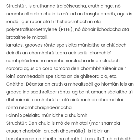
Struchtúr: Is cruthanna traipéiseacha, cruth dinge, nó
neamhrialta den chuid is mó iad an trasghearradh, agus is
iondúil gur rubar atá frithsheasmhach in ola,
polytetrafluoroethylene (PTFE), nó ábhair ilchodacha atá
brataithe le miotail.
Iarratas: grooves rónta speisialta múnlaithe ar chlúdach
deiridh an chomhbhrúiteora aeir scriú, dromchlaí
comhpháirteacha neamhchiorclacha idir an clúdach
sorcóra agus an corp sorcóra den chomhbhrúiteoir aeir
loiní, comhéadain speisialta an deighilteora ola, etc.
Gnéithe: Déantar an cruth a mheaitseáil go hiomlán leis an
groove ina saothraítear rónta, ag baint amach séalaithe trí
dhífhoirmiú comhbhrúite, atá oiriúnach do dhromchlaí
rónta neamhchaighdeánacha.
Fáinní Speisialta múnlaithe a shuíomh
Struchtúr: Den chuid is mó de mhiotal (mar shampla
cruach charbóin, cruach dhosmálta), is féidir an
trasghearradh a bheith ina chruth L, i gcruth T, nó a bheith