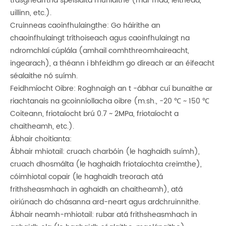
trasghearrtha speisialta múnlaithe (mar fhad, leithead,
uillinn, etc.).
Cruinneas caoinfhulaingthe: Go háirithe an
chaoinfhulaingt tríthoiseach agus caoinfhulaingt na
ndromchlaí cúplála (amhail comhthreomhaireacht,
ingearach), a théann i bhfeidhm go díreach ar an éifeacht
séalaithe nó suímh.
Feidhmíocht Oibre: Roghnaigh an t -ábhar cuí bunaithe ar
riachtanais na gcoinníollacha oibre (m.sh., -20 ℃ ~ 150 ℃
Coiteann, friotaíocht brú 0.7 ~ 2MPa, friotaíocht a
chaitheamh, etc.).
Ábhair choitianta:
Ábhair mhiotail: cruach charbóin (le haghaidh suímh),
cruach dhosmálta (le haghaidh friotaíochta creimthe),
cóimhiotal copair (le haghaidh treorach atá
frithsheasmhach in aghaidh an chaitheamh), atá
oiriúnach do chásanna ard-neart agus ardchruinnithe.
Ábhair neamh-mhiotail: rubar atá frithsheasmhach in