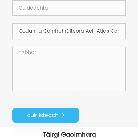
cuir isteach

Táirgí Gaolmhara