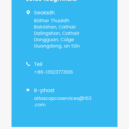
Seoladh

Bóthar Thuaidh
Bainishan, Cathair
Dalingshan, Cathair
Dongguan, Cúige
Guangdong, an tSín
Teil

+86-13923773106
R-phost

atlascopcoservices@163
.com