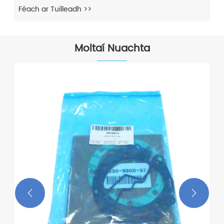
Féach ar Tuilleadh >>
Moltaí Nuachta

