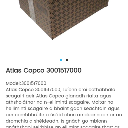
Atlas Copco 3001517000
Model:3001517000
Atlas Copco 3001517000, Luíonn croí cothabhála
scagairí aeir Atlas Copco glanadh rialta agus
athsholáthar na n-eilimintí scagaire. Moltar na
heilimintí scagaire a bhaint gach seachtain agus
aer comhbhrúite a úsáid chun an deannach ar an
dromchla a shéideadh. Is gnách go mbíonn
gnáthshaol seirbhíse an eilimint scagaire thart ar