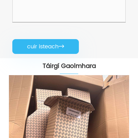
cuir isteach

Táirgí Gaolmhara