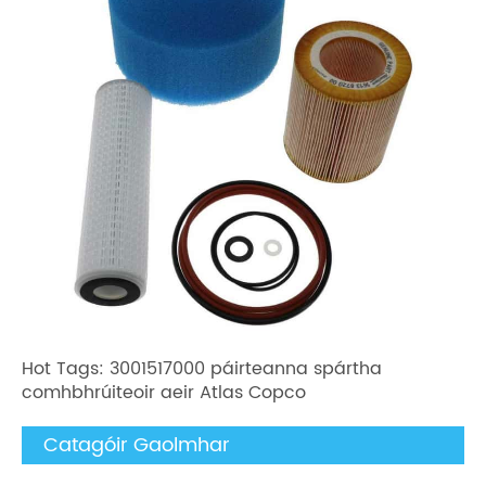
Hot Tags: 3001517000 páirteanna spártha
comhbhrúiteoir aeir Atlas Copco
Catagóir Gaolmhar