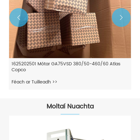


1625202501 Mótar GA75VSD 380/50-460/60 Atlas
Copco
Féach ar Tuilleadh >>
Moltaí Nuachta