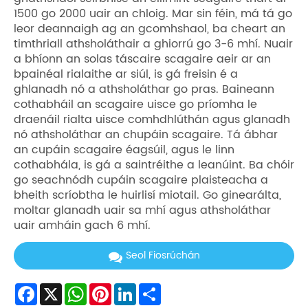
1500 go 2000 uair an chloig. Mar sin féin, má tá go
leor deannaigh ag an gcomhshaol, ba cheart an
timthriall athsholáthair a ghiorrú go 3-6 mhí. Nuair
a bhíonn an solas táscaire scagaire aeir ar an
bpainéal rialaithe ar siúl, is gá freisin é a
ghlanadh nó a athsholáthar go pras. Baineann
cothabháil an scagaire uisce go príomha le
draenáil rialta uisce comhdhlúthán agus glanadh
nó athsholáthar an chupáin scagaire. Tá ábhar
an cupáin scagaire éagsúil, agus le linn
cothabhála, is gá a saintréithe a leanúint. Ba chóir
go seachnódh cupáin scagaire plaisteacha a
bheith scríobtha le huirlisí miotail. Go ginearálta,
moltar glanadh uair sa mhí agus athsholáthar
uair amháin gach 6 mhí.
Seol Fiosrúchán
Facebook
X
WhatsApp
Pinterest
LinkedIn
Share