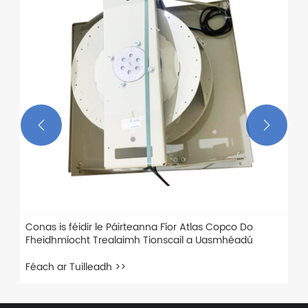


Conas is féidir le Páirteanna Fíor Atlas Copco Do
Fheidhmíocht Trealaimh Tionscail a Uasmhéadú
Féach ar Tuilleadh >>