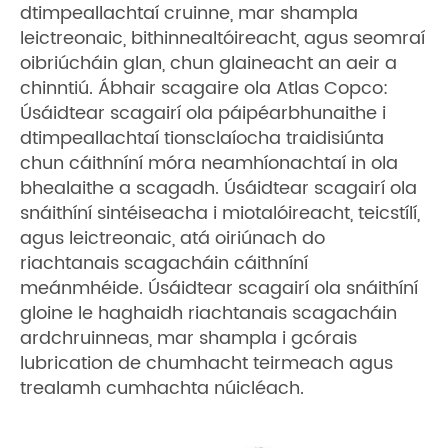
dtimpeallachtaí cruinne, mar shampla
leictreonaic, bithinnealtóireacht, agus seomraí
oibriúcháin glan, chun glaineacht an aeir a
chinntiú. Ábhair scagaire ola Atlas Copco:
Úsáidtear scagairí ola páipéarbhunaithe i
dtimpeallachtaí tionsclaíocha traidisiúnta
chun cáithníní móra neamhíonachtaí in ola
bhealaithe a scagadh. Úsáidtear scagairí ola
snáithíní sintéiseacha i miotalóireacht, teicstílí,
agus leictreonaic, atá oiriúnach do
riachtanais scagacháin cáithníní
meánmhéide. Úsáidtear scagairí ola snáithíní
gloine le haghaidh riachtanais scagacháin
ardchruinneas, mar shampla i gcórais
lubrication de chumhacht teirmeach agus
trealamh cumhachta núicléach.