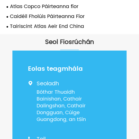
Atlas Copco Páirteanna fíor
Caidéil Fholúis Páirteanna Fíor
Tairiscint Atlas Aeir End China
Seol Fiosrúchán
Eolas teagmhála
Seoladh

Bóthar Thuaidh
Bainishan, Cathair
Dalingshan, Cathair
Dongguan, Cúige
Guangdong, an tSín
