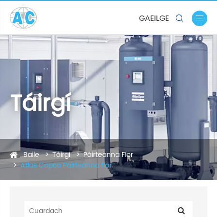
GAEILGE


Táirgí
Baile
Táirgí
Páirteanna Fíor
Atlas Copco Páirteanna fíor