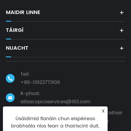
MAIDIR LINNE
TÁIRGÍ
NUACHT
Teil:

+86-13923773106
R-phost:

atlascopcoservices@163.com
X
Seoladh: Bóthar Thuaidh Bainishan, Cathair
Úsáidimid fianáin chun eispéireas
Dalingshan, Cathair Dongguan, Cúige

brabhsála níos fearr a thairiscint duit,
Guangdong, an tSín