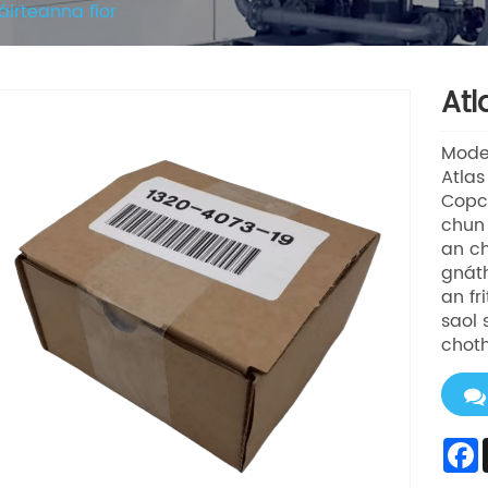
áirteanna fíor
Atl
Mode
Atlas
Copco
chun 
an ch
gnáth
an fr
saol 
chot