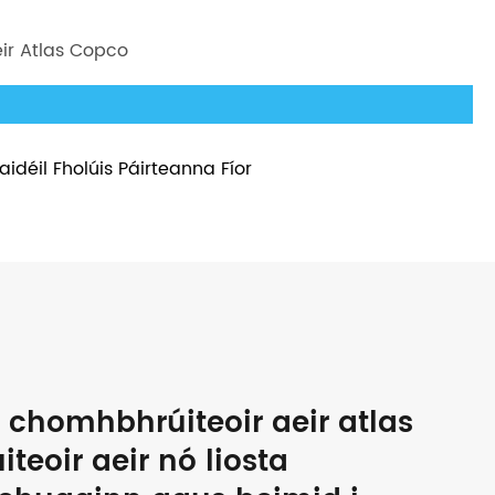
ir Atlas Copco
aidéil Fholúis Páirteanna Fíor
 chomhbhrúiteoir aeir atlas
teoir aeir nó liosta