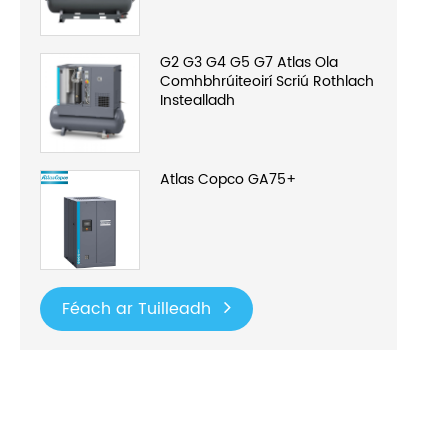
G2 G3 G4 G5 G7 Atlas Ola
Comhbhrúiteoirí Scriú Rothlach
Instealladh
Atlas Copco GA75+
Féach ar Tuilleadh