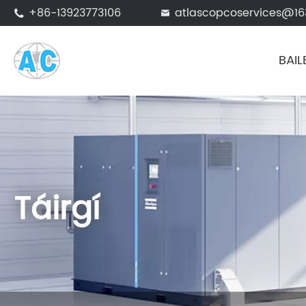
+86-13923773106
atlascopcoservices@1


BAIL
Táirgí