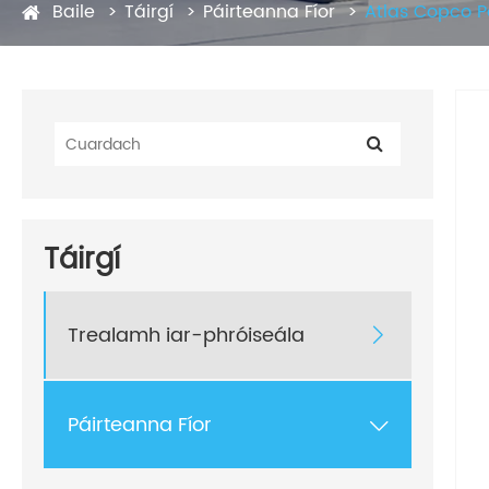
Baile
Táirgí
Páirteanna Fíor
Atlas Copco P
Táirgí
Trealamh iar-phróiseála

Páirteanna Fíor
