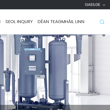
GAEILGE
H
SEOL INQURY
DÉAN TEAGMHÁIL LINN
