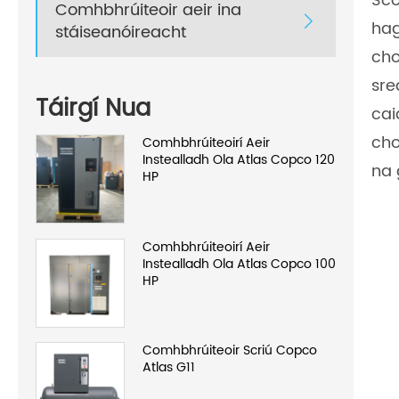
Scó
Comhbhrúiteoir aeir ina

hag
stáiseanóireacht
cho
sre
Táirgí Nua
cai
cho
Comhbhrúiteoirí Aeir
Instealladh Ola Atlas Copco 120
na 
HP
Comhbhrúiteoirí Aeir
Instealladh Ola Atlas Copco 100
HP
Comhbhrúiteoir Scriú Copco
Atlas G11