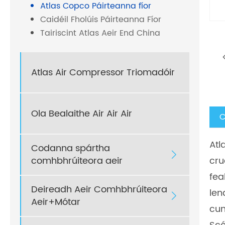
Atlas Copco Páirteanna fíor
Caidéil Fholúis Páirteanna Fíor
Tairiscint Atlas Aeir End China
Atlas Air Compressor Triomadóir
Ola Bealaithe Air Air Air
C
Atl
Codanna spártha

comhbhrúiteora aeir
cru
fea
Deireadh Aeir Comhbhrúiteora
len

Aeir+Mótar
cum