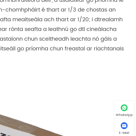
chomhbhrúiteora aeir, a úsáidtear go príomha le
h-chomhpháirt é thart ar 1/3 de chostas an
afta meaitseála ach thart ar 1/20; i dtrealamh
tear rónta seafta a leathnú go dtí cineálacha
heastaíonn chun sceitheadh ​​leachta nó gáis a
tseáil go príomha chun freastal ar riachtanais
WhatsApp
E-Mail