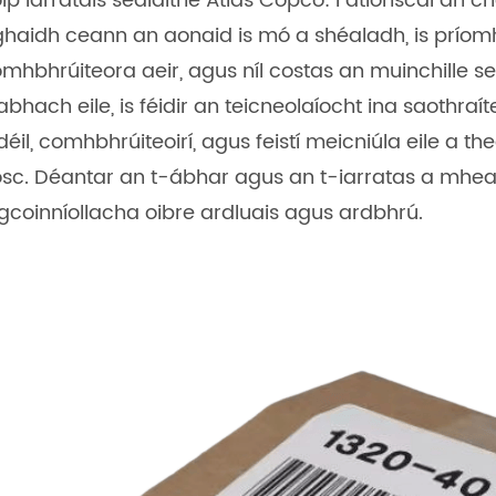
ip iarratais séalaithe Atlas Copco: i dtionscal an 
haidh ceann an aonaid is mó a shéaladh, is príom
mhbhrúiteora aeir, agus níl costas an muinchille se
abhach eile, is féidir an teicneolaíocht ina saothraí
déil, comhbhrúiteoirí, agus feistí meicniúla eile a t
sc. Déantar an t-ábhar agus an t-iarratas a mheai
gcoinníollacha oibre ardluais agus ardbhrú.