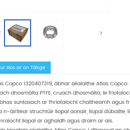
ur síos ar an Táirge
as Copco 1320407319, ábhar séalaithe Atlas Copco:
ach dhosmálta PTFE, cruach dhosmálta, le friotaíoc
bhas suntasach ar fhriotaíocht chaitheamh agus frio
a n-áirítear struchtúir liopaí aonair, liopaí dúbailte,
raíocht liopaí ar aghaidh agus droim ar ais.