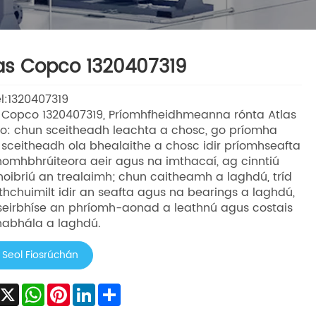
as Copco 1320407319
l:1320407319
 Copco 1320407319, Príomhfheidhmeanna rónta Atlas
: chun sceitheadh ​​leachta a chosc, go príomha
sceitheadh ​​ola bhealaithe a chosc idir príomhseafta
omhbhrúiteora aeir agus na imthacaí, ag cinntiú
oibriú an trealaimh; chun caitheamh a laghdú, tríd
ithchuimilt idir an seafta agus na bearings a laghdú,
seirbhíse an phríomh-aonad a leathnú agus costais
habhála a laghdú.
Seol Fiosrúchán
Facebook
X
WhatsApp
Pinterest
LinkedIn
Share