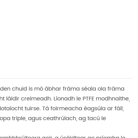
 den chuid is mó ábhar fráma séala ola fráma
ht láidir creimeadh. Líonadh le PTFE modhnaithe,
taíocht tuirse. Tá foirmeacha éagsúla ar fáil,
 liopa triple, agus ceathrúlach, ag tacú le