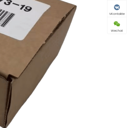
VKontakte
Wechat