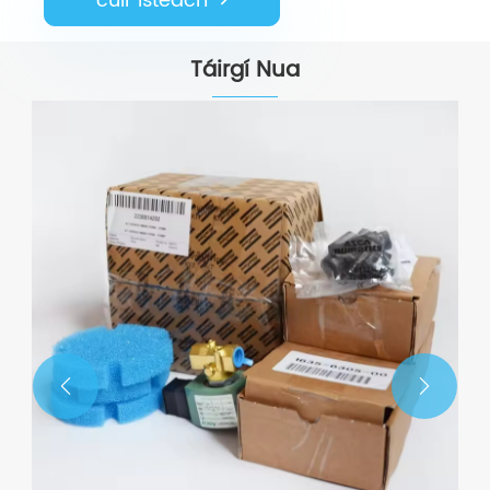
cuir isteach
Táirgí Nua

