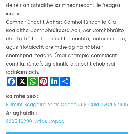
de réir an athraithe sa mheánteocht, le freagra
íogair.
Comhoiriúnacht Ábhar: Comhoiriúnach le Ola
Bealaithe Comhbhrúiteora Aeir, Aer Comhbhrúite,
etc. Tá tréithe friotaíochta teochta, friotaíocht ola,
agus friotaíocht creimthe ag na hábhair
chomhpháirteacha (mar shampla comhlacht
comhla, rónta), ag cinntiú oibríocht chobhsaí
fadtéarmach.
Facebook
X
WhatsApp
Pinterest
LinkedIn
Share
Roimhe Seo :
Eilimint Scagaire Atlas Copco 369 Cuid 2204197435
Ar aghaidh :
2205462901 Atlas Copco