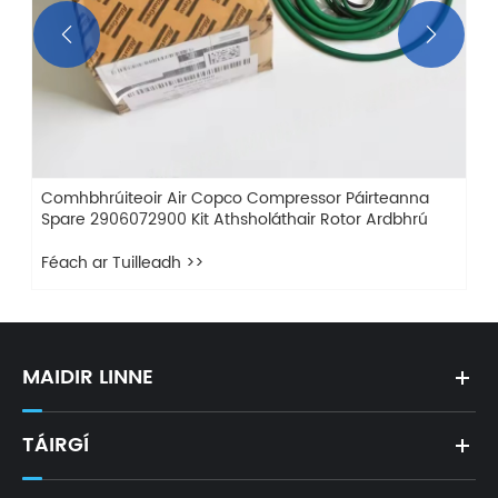


Comhbhrúiteoir Air Copco Compressor Páirteanna
Spare 2906072900 Kit Athsholáthair Rotor Ardbhrú
Féach ar Tuilleadh >>
MAIDIR LINNE
TÁIRGÍ