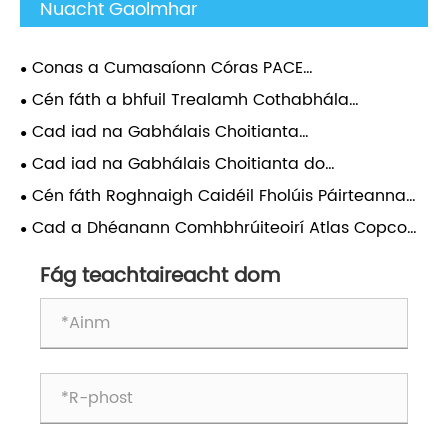
Nuacht Gaolmhar
Conas a Cumasaíonn Córas PACE
Comhbhrúiteoirí Soghluaiste Atlas Copco
Cén fáth a bhfuil Trealamh Cothabhála
Coigeartuithe Brú Barra 0.1?
Accessories Comhbhrúiteoir Aeir Atlas
Cad iad na Gabhálais Choitianta
Riachtanach le haghaidh Feidhmíocht
Comhbhrúiteoir Aeir Atlas Riachtanacha agus Cén
Cad iad na Gabhálais Choitianta do
Fadtéarmach Comhbhrúiteoir?
Fáth a Bhfuil Tábhacht acu?
Chomhbhrúiteoirí Aeir Atlas?
Cén fáth Roghnaigh Caidéil Fholúis Páirteanna
Fíor le haghaidh Feidhmíochta Fadtéarmach?
Cad a Dhéanann Comhbhrúiteoirí Atlas Copco
Stationary an Rogha is Fearr le haghaidh
Feidhmchláir Thionsclaíoch?
Fág teachtaireacht dom