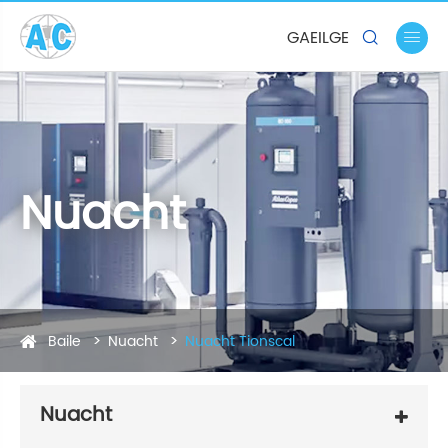
GAEILGE


Nuacht
Baile
Nuacht
Nuacht Tionscal
Nuacht