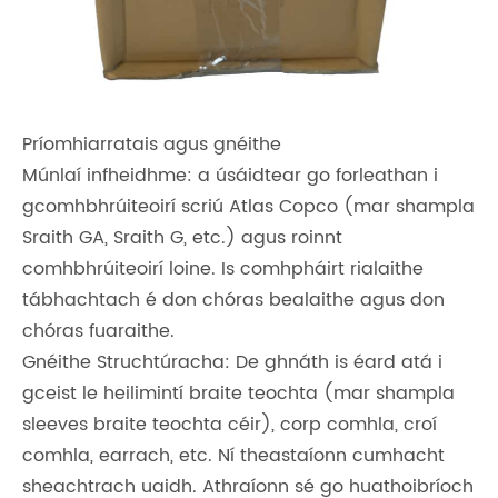
Príomhiarratais agus gnéithe
Múnlaí infheidhme: a úsáidtear go forleathan i
gcomhbhrúiteoirí scriú Atlas Copco (mar shampla
Sraith GA, Sraith G, etc.) agus roinnt
comhbhrúiteoirí loine. Is comhpháirt rialaithe
tábhachtach é don chóras bealaithe agus don
chóras fuaraithe.
Gnéithe Struchtúracha: De ghnáth is éard atá i
gceist le heilimintí braite teochta (mar shampla
sleeves braite teochta céir), corp comhla, croí
comhla, earrach, etc. Ní theastaíonn cumhacht
sheachtrach uaidh. Athraíonn sé go huathoibríoch