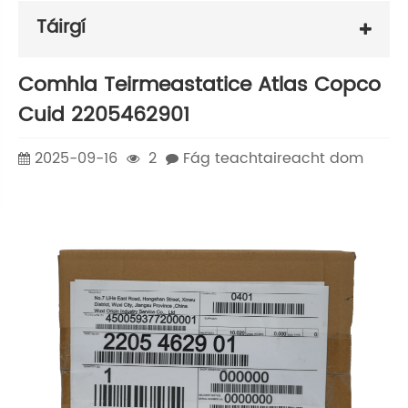
Táirgí
Comhla Teirmeastatice Atlas Copco
Cuid 2205462901
2025-09-16
2
Fág teachtaireacht dom