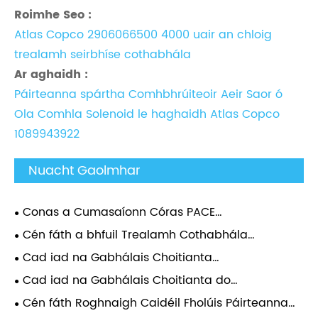
Roimhe Seo :
Atlas Copco 2906066500 4000 uair an chloig
trealamh seirbhíse cothabhála
Ar aghaidh :
Páirteanna spártha Comhbhrúiteoir Aeir Saor ó
Ola Comhla Solenoid le haghaidh Atlas Copco
1089943922
Nuacht Gaolmhar
Conas a Cumasaíonn Córas PACE
Comhbhrúiteoirí Soghluaiste Atlas Copco
Cén fáth a bhfuil Trealamh Cothabhála
Coigeartuithe Brú Barra 0.1?
Accessories Comhbhrúiteoir Aeir Atlas
Cad iad na Gabhálais Choitianta
Riachtanach le haghaidh Feidhmíocht
Comhbhrúiteoir Aeir Atlas Riachtanacha agus Cén
Cad iad na Gabhálais Choitianta do
Fadtéarmach Comhbhrúiteoir?
Fáth a Bhfuil Tábhacht acu?
Chomhbhrúiteoirí Aeir Atlas?
Cén fáth Roghnaigh Caidéil Fholúis Páirteanna