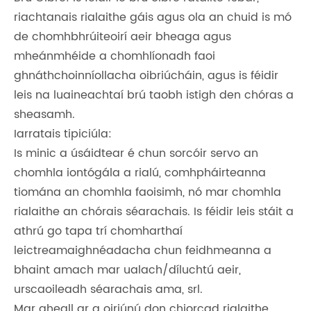
riachtanais rialaithe gáis agus ola an chuid is mó
de chomhbhrúiteoirí aeir bheaga agus
mheánmhéide a chomhlíonadh faoi
ghnáthchoinníollacha oibriúcháin, agus is féidir
leis na luaineachtaí brú taobh istigh den chóras a
sheasamh.
Iarratais tipiciúla:
Is minic a úsáidtear é chun sorcóir servo an
chomhla iontógála a rialú, comhpháirteanna
tiomána an chomhla faoisimh, nó mar chomhla
rialaithe an chórais séarachais. Is féidir leis stáit a
athrú go tapa trí chomharthaí
leictreamaighnéadacha chun feidhmeanna a
bhaint amach mar ualach/díluchtú aeir,
urscaoileadh séarachais ama, srl.
Mar gheall ar a oiriúnú don chiorcad rialaithe