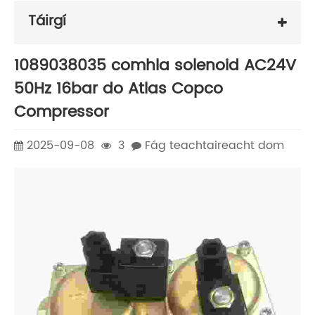
Táirgí
1089038035 comhla solenoid AC24V
50Hz 16bar do Atlas Copco
Compressor
2025-09-08
3
Fág teachtaireacht dom