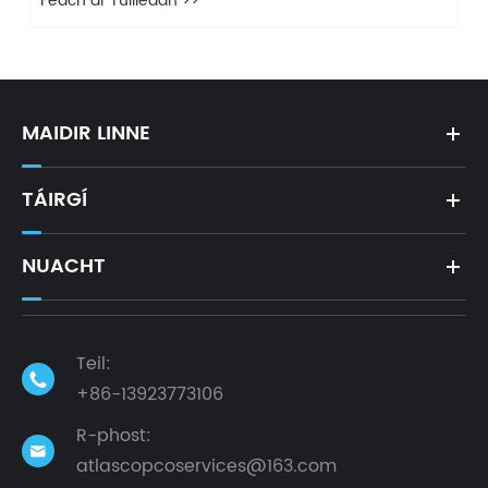
Féach ar Tuilleadh >>
MAIDIR LINNE
TÁIRGÍ
NUACHT
Teil:

+86-13923773106
R-phost:

atlascopcoservices@163.com