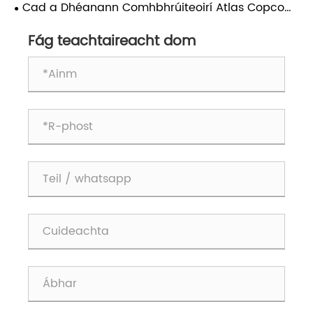
Fíor le haghaidh Feidhmíochta Fadtéarmach?
Cad a Dhéanann Comhbhrúiteoirí Atlas Copco
Stationary an Rogha is Fearr le haghaidh
Feidhmchláir Thionsclaíoch?
Fág teachtaireacht dom