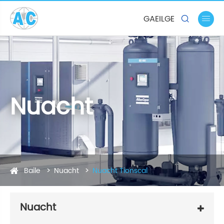
GAEILGE


Nuacht
Baile
Nuacht
Nuacht Tionscal
Nuacht