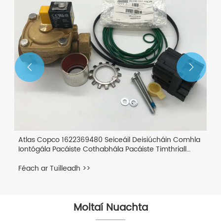


Atlas Copco 1622369480 Seiceáil Deisiúcháin Comhla
Iontógála Pacáiste Cothabhála Pacáiste Timthriall
Timthriall Deisiúcháin
Féach ar Tuilleadh >>
Moltaí Nuachta