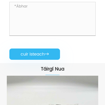
cuir isteach

Táirgí Nua