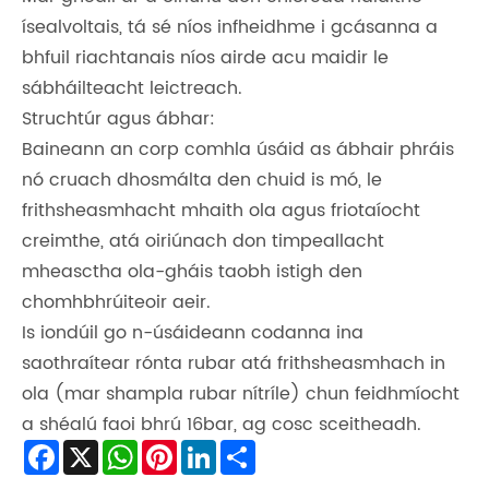
ísealvoltais, tá sé níos infheidhme i gcásanna a
bhfuil riachtanais níos airde acu maidir le
sábháilteacht leictreach.
Struchtúr agus ábhar:
Baineann an corp comhla úsáid as ábhair phráis
nó cruach dhosmálta den chuid is mó, le
frithsheasmhacht mhaith ola agus friotaíocht
creimthe, atá oiriúnach don timpeallacht
mheasctha ola-gháis taobh istigh den
chomhbhrúiteoir aeir.
Is iondúil go n-úsáideann codanna ina
saothraítear rónta rubar atá frithsheasmhach in
ola (mar shampla rubar nítríle) chun feidhmíocht
a shéalú faoi bhrú 16bar, ag cosc ​​sceitheadh.
Facebook
X
WhatsApp
Pinterest
LinkedIn
Share