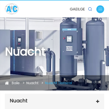
GAEILGE


Nuacht
Baile
Nuacht
Nuacht Tionscal
Nuacht