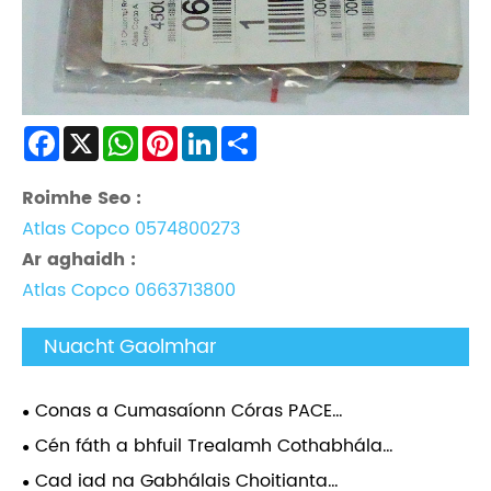
Facebook
X
WhatsApp
Pinterest
LinkedIn
Share
Roimhe Seo :
Atlas Copco 0574800273
Ar aghaidh :
Atlas Copco 0663713800
Nuacht Gaolmhar
Conas a Cumasaíonn Córas PACE
Comhbhrúiteoirí Soghluaiste Atlas Copco
Cén fáth a bhfuil Trealamh Cothabhála
Coigeartuithe Brú Barra 0.1?
Accessories Comhbhrúiteoir Aeir Atlas
Cad iad na Gabhálais Choitianta