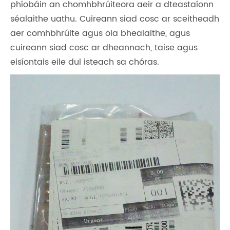
phíobáin an chomhbhrúiteora aeir a dteastaíonn
séalaithe uathu. Cuireann siad cosc ​​ar sceitheadh
​​aer comhbhrúite agus ola bhealaithe, agus
cuireann siad cosc ​​ar dheannach, taise agus
eisíontais eile dul isteach sa chóras.