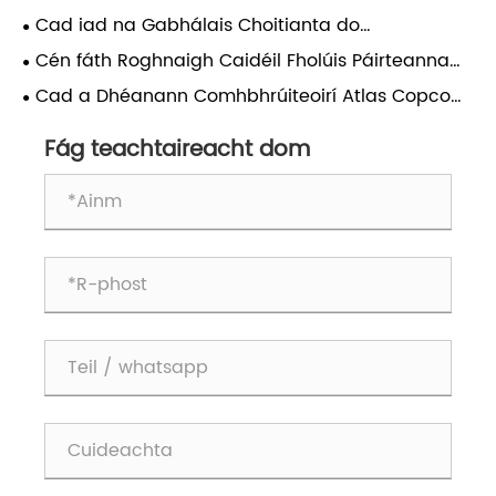
Riachtanach le haghaidh Feidhmíocht
Comhbhrúiteoir Aeir Atlas Riachtanacha agus Cén
Cad iad na Gabhálais Choitianta do
Fadtéarmach Comhbhrúiteoir?
Fáth a Bhfuil Tábhacht acu?
Chomhbhrúiteoirí Aeir Atlas?
Cén fáth Roghnaigh Caidéil Fholúis Páirteanna
Fíor le haghaidh Feidhmíochta Fadtéarmach?
Cad a Dhéanann Comhbhrúiteoirí Atlas Copco
Stationary an Rogha is Fearr le haghaidh
Feidhmchláir Thionsclaíoch?
Fág teachtaireacht dom