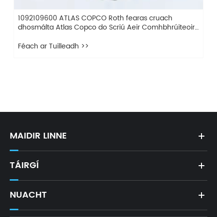
1624117200 ATLAS COPCO Bunaidh Diff. Tomhsaire brú
le haghaidh comhbhrúiteoir scriú insteallta ola
Féach ar Tuilleadh >>
MAIDIR LINNE
TÁIRGÍ
NUACHT