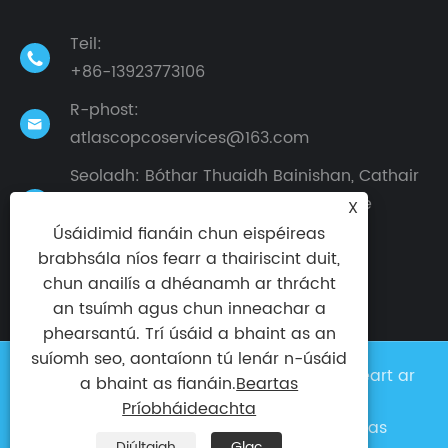
Teil:

+86-13923773106
R-phost:

atlascopcoservices@163.com
Seoladh: Bóthar Thuaidh Bainishan, Cathair
Dalingshan, Cathair Dongguan, Cúige

X
Guangdong, an tSín
Úsáidimid fianáin chun eispéireas
brabhsála níos fearr a thairiscint duit,
chun anailís a dhéanamh ar thrácht
an tsuímh agus chun inneachar a
phearsantú. Trí úsáid a bhaint as an
suíomh seo, aontaíonn tú lenár n-úsáid
Cóipcheart © 2024 Taike Factory Gach ceart ar
a bhaint as fianáin.
Beartas
cosaint
Príobháideachta
Links
|
Sitemap
|
RSS
|
XML
|
Beartas
Diúltaigh
Glac