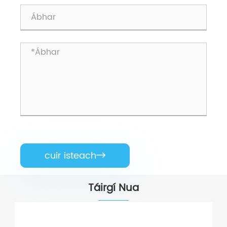
cuir isteach

Táirgí Nua