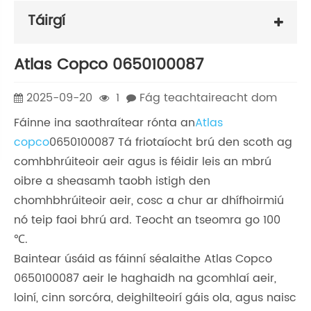
Táirgí
Atlas Copco 0650100087
2025-09-20
1
Fág teachtaireacht dom
Fáinne ina saothraítear rónta an
Atlas
copco
0650100087 Tá friotaíocht brú den scoth ag
comhbhrúiteoir aeir agus is féidir leis an mbrú
oibre a sheasamh taobh istigh den
chomhbhrúiteoir aeir, cosc ​​a chur ar dhífhoirmiú
nó teip faoi bhrú ard. Teocht an tseomra go 100
℃.
Baintear úsáid as fáinní séalaithe Atlas Copco
0650100087 aeir le haghaidh na gcomhlaí aeir,
loiní, cinn sorcóra, deighilteoirí gáis ola, agus naisc