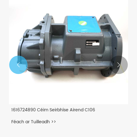


1901902351 Trealamh Pacáil DN
Féach ar Tuilleadh >>